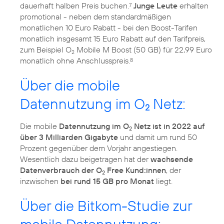
dauerhaft halben Preis buchen.
Junge Leute
erhalten
7
promotional - neben dem standardmäßigen
monatlichen 10 Euro Rabatt - bei den Boost-Tarifen
monatlich insgesamt 15 Euro Rabatt auf den Tarifpreis,
zum Beispiel O
Mobile M Boost (50 GB) für 22,99 Euro
2
monatlich ohne Anschlusspreis.
8
Über die mobile
Datennutzung im O
Netz:
2
Die mobile
Datennutzung im O
Netz ist in 2022 auf
2
über 3 Milliarden Gigabyte
und damit um rund 50
Prozent gegenüber dem Vorjahr angestiegen.
Wesentlich dazu beigetragen hat der
wachsende
Datenverbrauch der O
Free Kund:innen
, der
2
inzwischen
bei rund 15 GB pro Monat
liegt.
Über die Bitkom-Studie zur