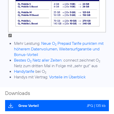
Mehr Leistung:
Neue O
Prepaid Tarife punkten mit
2
höherem Datenvolumen, Weitersurfgarantie und
Bonus-Vorteil
Bestes O
Netz aller Zeiten:
connect zeichnet O
2
2
Netz zum dritten Mal in Folge mit „sehr gut“ aus
Handytarife
bei O
2
Handys mit Vertrag:
Vorteile im Überblick
Downloads
Grow Vorteil
JPG | 135 kb