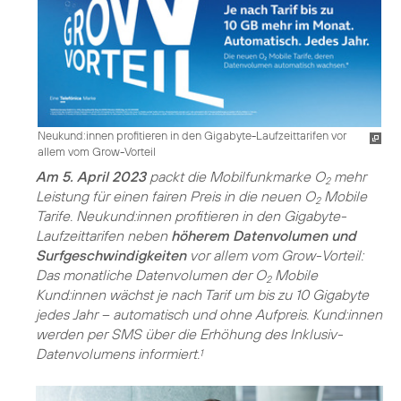
Neukund:innen profitieren in den Gigabyte-Laufzeittarifen vor
allem vom Grow-Vorteil
Am 5. April 2023
packt die Mobilfunkmarke O
mehr
2
Leistung für einen fairen Preis in die neuen O
Mobile
2
Tarife. Neukund:innen profitieren in den Gigabyte-
Laufzeittarifen neben
höherem Datenvolumen und
Surfgeschwindigkeiten
vor allem vom Grow-Vorteil:
Das monatliche Datenvolumen der O
Mobile
2
Kund:innen wächst je nach Tarif um bis zu 10 Gigabyte
jedes Jahr – automatisch und ohne Aufpreis. Kund:innen
werden per SMS über die Erhöhung des Inklusiv-
Datenvolumens informiert.
1