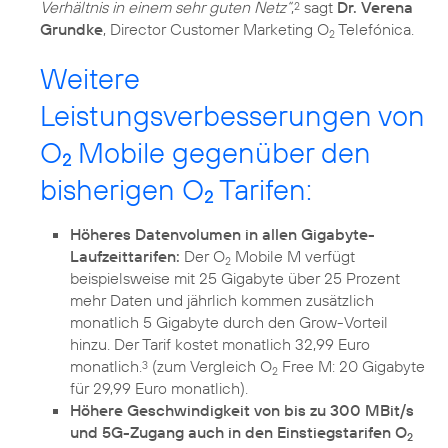
Verhältnis in einem sehr guten Netz“
,
sagt
Dr. Verena
2
Grundke
, Director Customer Marketing O
Telefónica.
2
Weitere
Leistungsverbesserungen von
O
Mobile gegenüber den
2
bisherigen O
Tarifen:
2
Höheres Datenvolumen in allen Gigabyte-
Laufzeittarifen:
Der O
Mobile M verfügt
2
beispielsweise mit 25 Gigabyte über 25 Prozent
mehr Daten und jährlich kommen zusätzlich
monatlich 5 Gigabyte durch den Grow-Vorteil
hinzu. Der Tarif kostet monatlich 32,99 Euro
monatlich.
(zum Vergleich O
Free M: 20 Gigabyte
3
2
für 29,99 Euro monatlich).
Höhere Geschwindigkeit von bis zu 300 MBit/s
und 5G-Zugang auch in den Einstiegstarifen O
2