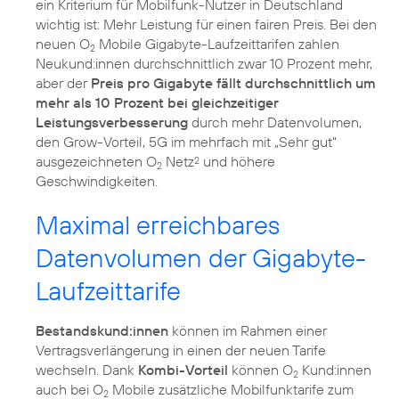
ein Kriterium für Mobilfunk-Nutzer in Deutschland
wichtig ist: Mehr Leistung für einen fairen Preis. Bei den
neuen O
Mobile Gigabyte-Laufzeittarifen zahlen
2
Neukund:innen durchschnittlich zwar 10 Prozent mehr,
aber der
Preis pro Gigabyte fällt durchschnittlich um
mehr als 10 Prozent bei gleichzeitiger
Leistungsverbesserung
durch mehr Datenvolumen,
den Grow-Vorteil, 5G im mehrfach mit „Sehr gut“
ausgezeichneten O
Netz
und höhere
2
2
Geschwindigkeiten.
Maximal erreichbares
Datenvolumen der Gigabyte-
Laufzeittarife
Bestandskund:innen
können im Rahmen einer
Vertragsverlängerung in einen der neuen Tarife
wechseln. Dank
Kombi-Vorteil
können O
Kund:innen
2
auch bei O
Mobile zusätzliche Mobilfunktarife zum
2