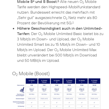
Mobile S
und S Boost:
Alle neuen O
Mobile
4
5
2
Tarife werden den Highspeed-Mobilfunkstandard
nutzen. Bundesweit erreicht das mehrfach mit
„Sehr gut“ ausgezeichnete O
Netz mehr als 80
2
Prozent der Bevölkerung mit 5G.
2
Höhere Geschwindigkeit auch in den Unlimited-
Tarifen:
Der O
Mobile Unlimited Basic bietet bis zu
2
3 Mbit/s im Down- und Upload, der O
Mobile
2
Unlimited Smart bis zu 15 Mbit/s im Down- und 10
Mbit/s im Upload. Der O
Mobile Unlimited Max
2
bleibt unverändert bei 500 Mbit/s im Download
und 50 MBit/s im Upload.
O
Mobile (Boost)
2