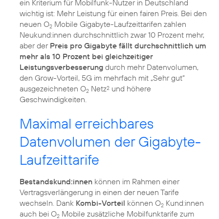
ein Kriterium für Mobilfunk-Nutzer in Deutschland
wichtig ist: Mehr Leistung für einen fairen Preis. Bei den
neuen O
Mobile Gigabyte-Laufzeittarifen zahlen
2
Neukund:innen durchschnittlich zwar 10 Prozent mehr,
aber der
Preis pro Gigabyte fällt durchschnittlich um
mehr als 10 Prozent bei gleichzeitiger
Leistungsverbesserung
durch mehr Datenvolumen,
den Grow-Vorteil, 5G im mehrfach mit „Sehr gut“
ausgezeichneten O
Netz
und höhere
2
2
Geschwindigkeiten.
Maximal erreichbares
Datenvolumen der Gigabyte-
Laufzeittarife
Bestandskund:innen
können im Rahmen einer
Vertragsverlängerung in einen der neuen Tarife
wechseln. Dank
Kombi-Vorteil
können O
Kund:innen
2
auch bei O
Mobile zusätzliche Mobilfunktarife zum
2