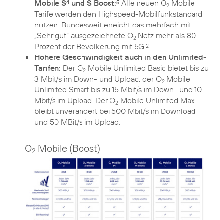
Mobile S
und S Boost:
Alle neuen O
Mobile
4
5
2
Tarife werden den Highspeed-Mobilfunkstandard
nutzen. Bundesweit erreicht das mehrfach mit
„Sehr gut“ ausgezeichnete O
Netz mehr als 80
2
Prozent der Bevölkerung mit 5G.
2
Höhere Geschwindigkeit auch in den Unlimited-
Tarifen:
Der O
Mobile Unlimited Basic bietet bis zu
2
3 Mbit/s im Down- und Upload, der O
Mobile
2
Unlimited Smart bis zu 15 Mbit/s im Down- und 10
Mbit/s im Upload. Der O
Mobile Unlimited Max
2
bleibt unverändert bei 500 Mbit/s im Download
und 50 MBit/s im Upload.
O
Mobile (Boost)
2