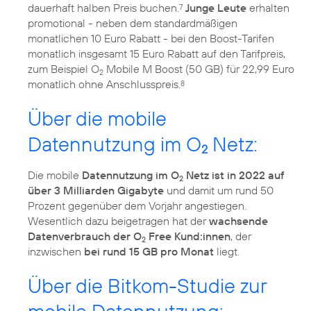
dauerhaft halben Preis buchen.
Junge Leute
erhalten
7
promotional - neben dem standardmäßigen
monatlichen 10 Euro Rabatt - bei den Boost-Tarifen
monatlich insgesamt 15 Euro Rabatt auf den Tarifpreis,
zum Beispiel O
Mobile M Boost (50 GB) für 22,99 Euro
2
monatlich ohne Anschlusspreis.
8
Über die mobile
Datennutzung im O
Netz:
2
Die mobile
Datennutzung im O
Netz ist in 2022 auf
2
über 3 Milliarden Gigabyte
und damit um rund 50
Prozent gegenüber dem Vorjahr angestiegen.
Wesentlich dazu beigetragen hat der
wachsende
Datenverbrauch der O
Free Kund:innen
, der
2
inzwischen
bei rund 15 GB pro Monat
liegt.
Über die Bitkom-Studie zur