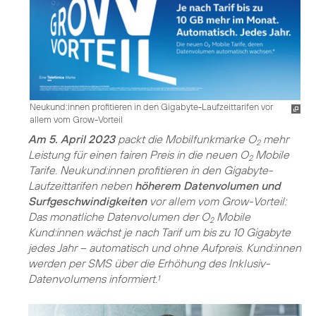
Neukund:innen profitieren in den Gigabyte-Laufzeittarifen vor
allem vom Grow-Vorteil
Am 5. April 2023
packt die Mobilfunkmarke O
mehr
2
Leistung für einen fairen Preis in die neuen O
Mobile
2
Tarife. Neukund:innen profitieren in den Gigabyte-
Laufzeittarifen neben
höherem Datenvolumen und
Surfgeschwindigkeiten
vor allem vom Grow-Vorteil:
Das monatliche Datenvolumen der O
Mobile
2
Kund:innen wächst je nach Tarif um bis zu 10 Gigabyte
jedes Jahr – automatisch und ohne Aufpreis. Kund:innen
werden per SMS über die Erhöhung des Inklusiv-
Datenvolumens informiert.
1