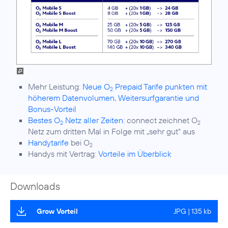
Mehr Leistung:
Neue O
Prepaid Tarife punkten mit
2
höherem Datenvolumen, Weitersurfgarantie und
Bonus-Vorteil
Bestes O
Netz aller Zeiten:
connect zeichnet O
2
2
Netz zum dritten Mal in Folge mit „sehr gut“ aus
Handytarife
bei O
2
Handys mit Vertrag:
Vorteile im Überblick
Downloads
Grow Vorteil
JPG | 135 kb