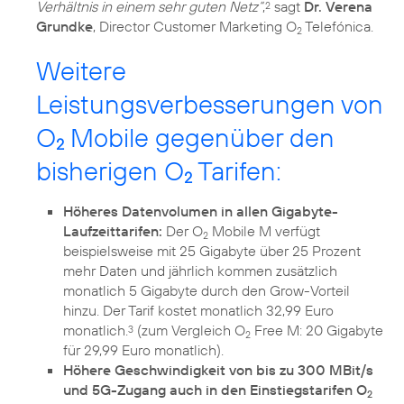
Verhältnis in einem sehr guten Netz“
,
sagt
Dr. Verena
2
Grundke
, Director Customer Marketing O
Telefónica.
2
Weitere
Leistungsverbesserungen von
O
Mobile gegenüber den
2
bisherigen O
Tarifen:
2
Höheres Datenvolumen in allen Gigabyte-
Laufzeittarifen:
Der O
Mobile M verfügt
2
beispielsweise mit 25 Gigabyte über 25 Prozent
mehr Daten und jährlich kommen zusätzlich
monatlich 5 Gigabyte durch den Grow-Vorteil
hinzu. Der Tarif kostet monatlich 32,99 Euro
monatlich.
(zum Vergleich O
Free M: 20 Gigabyte
3
2
für 29,99 Euro monatlich).
Höhere Geschwindigkeit von bis zu 300 MBit/s
und 5G-Zugang auch in den Einstiegstarifen O
2