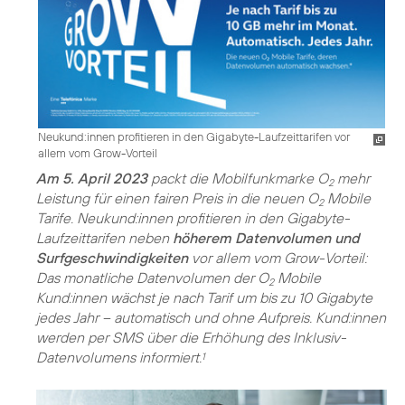
Neukund:innen profitieren in den Gigabyte-Laufzeittarifen vor
allem vom Grow-Vorteil
Am 5. April 2023
packt die Mobilfunkmarke O
mehr
2
Leistung für einen fairen Preis in die neuen O
Mobile
2
Tarife. Neukund:innen profitieren in den Gigabyte-
Laufzeittarifen neben
höherem Datenvolumen und
Surfgeschwindigkeiten
vor allem vom Grow-Vorteil:
Das monatliche Datenvolumen der O
Mobile
2
Kund:innen wächst je nach Tarif um bis zu 10 Gigabyte
jedes Jahr – automatisch und ohne Aufpreis. Kund:innen
werden per SMS über die Erhöhung des Inklusiv-
Datenvolumens informiert.
1