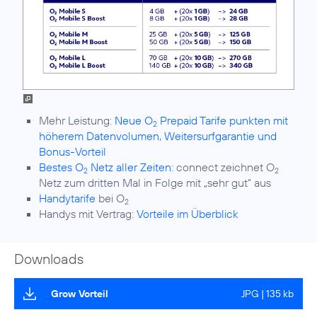
Mehr Leistung:
Neue O
Prepaid Tarife punkten mit
2
höherem Datenvolumen, Weitersurfgarantie und
Bonus-Vorteil
Bestes O
Netz aller Zeiten:
connect zeichnet O
2
2
Netz zum dritten Mal in Folge mit „sehr gut“ aus
Handytarife
bei O
2
Handys mit Vertrag:
Vorteile im Überblick
Downloads
Grow Vorteil
JPG | 135 kb