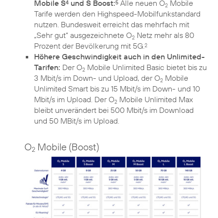
Mobile S
und S Boost:
Alle neuen O
Mobile
4
5
2
Tarife werden den Highspeed-Mobilfunkstandard
nutzen. Bundesweit erreicht das mehrfach mit
„Sehr gut“ ausgezeichnete O
Netz mehr als 80
2
Prozent der Bevölkerung mit 5G.
2
Höhere Geschwindigkeit auch in den Unlimited-
Tarifen:
Der O
Mobile Unlimited Basic bietet bis zu
2
3 Mbit/s im Down- und Upload, der O
Mobile
2
Unlimited Smart bis zu 15 Mbit/s im Down- und 10
Mbit/s im Upload. Der O
Mobile Unlimited Max
2
bleibt unverändert bei 500 Mbit/s im Download
und 50 MBit/s im Upload.
O
Mobile (Boost)
2