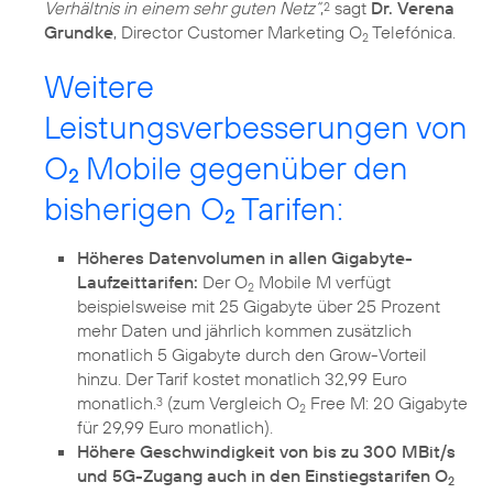
Verhältnis in einem sehr guten Netz“
,
sagt
Dr. Verena
2
Grundke
, Director Customer Marketing O
Telefónica.
2
Weitere
Leistungsverbesserungen von
O
Mobile gegenüber den
2
bisherigen O
Tarifen:
2
Höheres Datenvolumen in allen Gigabyte-
Laufzeittarifen:
Der O
Mobile M verfügt
2
beispielsweise mit 25 Gigabyte über 25 Prozent
mehr Daten und jährlich kommen zusätzlich
monatlich 5 Gigabyte durch den Grow-Vorteil
hinzu. Der Tarif kostet monatlich 32,99 Euro
monatlich.
(zum Vergleich O
Free M: 20 Gigabyte
3
2
für 29,99 Euro monatlich).
Höhere Geschwindigkeit von bis zu 300 MBit/s
und 5G-Zugang auch in den Einstiegstarifen O
2