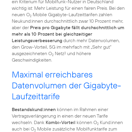
ein Kriterium für Mobilfunk-Nutzer in Deutschland
wichtig ist: Mehr Leistung für einen fairen Preis. Bei den
neuen O
Mobile Gigabyte-Laufzeittarifen zahlen
2
Neukund:innen durchschnittlich zwar 10 Prozent mehr,
aber der
Preis pro Gigabyte fällt durchschnittlich um
mehr als 10 Prozent bei gleichzeitiger
Leistungsverbesserung
durch mehr Datenvolumen,
den Grow-Vorteil, 5G im mehrfach mit „Sehr gut“
ausgezeichneten O
Netz
und höhere
2
2
Geschwindigkeiten.
Maximal erreichbares
Datenvolumen der Gigabyte-
Laufzeittarife
Bestandskund:innen
können im Rahmen einer
Vertragsverlängerung in einen der neuen Tarife
wechseln. Dank
Kombi-Vorteil
können O
Kund:innen
2
auch bei O
Mobile zusätzliche Mobilfunktarife zum
2