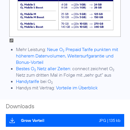
Mehr Leistung:
Neue O
Prepaid Tarife punkten mit
2
höherem Datenvolumen, Weitersurfgarantie und
Bonus-Vorteil
Bestes O
Netz aller Zeiten:
connect zeichnet O
2
2
Netz zum dritten Mal in Folge mit „sehr gut“ aus
Handytarife
bei O
2
Handys mit Vertrag:
Vorteile im Überblick
Downloads
Grow Vorteil
JPG | 135 kb