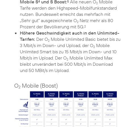
Mobile S
und S Boost:
Alle neuen O
Mobile
4
5
2
Tarife werden den Highspeed-Mobilfunkstandard
nutzen. Bundesweit erreicht das mehrfach mit
„Sehr gut“ ausgezeichnete O
Netz mehr als 80
2
Prozent der Bevölkerung mit 5G.
2
Höhere Geschwindigkeit auch in den Unlimited-
Tarifen:
Der O
Mobile Unlimited Basic bietet bis zu
2
3 Mbit/s im Down- und Upload, der O
Mobile
2
Unlimited Smart bis zu 15 Mbit/s im Down- und 10
Mbit/s im Upload. Der O
Mobile Unlimited Max
2
bleibt unverändert bei 500 Mbit/s im Download
und 50 MBit/s im Upload.
O
Mobile (Boost)
2