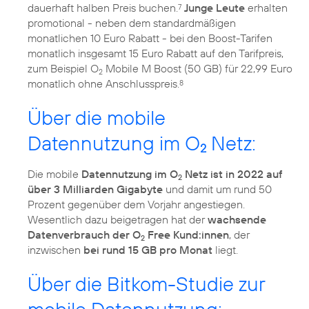
dauerhaft halben Preis buchen.
Junge Leute
erhalten
7
promotional - neben dem standardmäßigen
monatlichen 10 Euro Rabatt - bei den Boost-Tarifen
monatlich insgesamt 15 Euro Rabatt auf den Tarifpreis,
zum Beispiel O
Mobile M Boost (50 GB) für 22,99 Euro
2
monatlich ohne Anschlusspreis.
8
Über die mobile
Datennutzung im O
Netz:
2
Die mobile
Datennutzung im O
Netz ist in 2022 auf
2
über 3 Milliarden Gigabyte
und damit um rund 50
Prozent gegenüber dem Vorjahr angestiegen.
Wesentlich dazu beigetragen hat der
wachsende
Datenverbrauch der O
Free Kund:innen
, der
2
inzwischen
bei rund 15 GB pro Monat
liegt.
Über die Bitkom-Studie zur