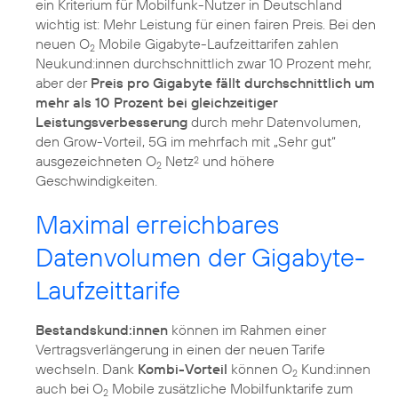
ein Kriterium für Mobilfunk-Nutzer in Deutschland
wichtig ist: Mehr Leistung für einen fairen Preis. Bei den
neuen O
Mobile Gigabyte-Laufzeittarifen zahlen
2
Neukund:innen durchschnittlich zwar 10 Prozent mehr,
aber der
Preis pro Gigabyte fällt durchschnittlich um
mehr als 10 Prozent bei gleichzeitiger
Leistungsverbesserung
durch mehr Datenvolumen,
den Grow-Vorteil, 5G im mehrfach mit „Sehr gut“
ausgezeichneten O
Netz
und höhere
2
2
Geschwindigkeiten.
Maximal erreichbares
Datenvolumen der Gigabyte-
Laufzeittarife
Bestandskund:innen
können im Rahmen einer
Vertragsverlängerung in einen der neuen Tarife
wechseln. Dank
Kombi-Vorteil
können O
Kund:innen
2
auch bei O
Mobile zusätzliche Mobilfunktarife zum
2