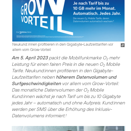
Neukund:innen profitieren in den Gigabyte-Laufzeittarifen vor
allem vom Grow-Vorteil
Am 5. April 2023
packt die Mobilfunkmarke O
mehr
2
Leistung für einen fairen Preis in die neuen O
Mobile
2
Tarife. Neukund:innen profitieren in den Gigabyte-
Laufzeittarifen neben
höherem Datenvolumen und
Surfgeschwindigkeiten
vor allem vom Grow-Vorteil:
Das monatliche Datenvolumen der O
Mobile
2
Kund:innen wächst je nach Tarif um bis zu 10 Gigabyte
jedes Jahr – automatisch und ohne Aufpreis. Kund:innen
werden per SMS über die Erhöhung des Inklusiv-
Datenvolumens informiert.
1