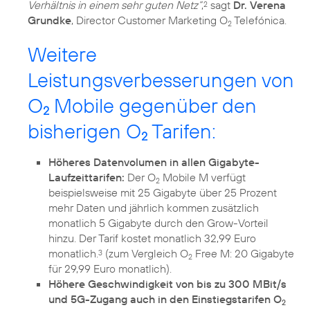
Verhältnis in einem sehr guten Netz“
,
sagt
Dr. Verena
2
Grundke
, Director Customer Marketing O
Telefónica.
2
Weitere
Leistungsverbesserungen von
O
Mobile gegenüber den
2
bisherigen O
Tarifen:
2
Höheres Datenvolumen in allen Gigabyte-
Laufzeittarifen:
Der O
Mobile M verfügt
2
beispielsweise mit 25 Gigabyte über 25 Prozent
mehr Daten und jährlich kommen zusätzlich
monatlich 5 Gigabyte durch den Grow-Vorteil
hinzu. Der Tarif kostet monatlich 32,99 Euro
monatlich.
(zum Vergleich O
Free M: 20 Gigabyte
3
2
für 29,99 Euro monatlich).
Höhere Geschwindigkeit von bis zu 300 MBit/s
und 5G-Zugang auch in den Einstiegstarifen O
2