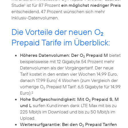
2
Studie
ist für 87 Prozent
ein möglichst niedriger Preis
1
entscheidend, 47 Prozent wünschen sich mehr
Inklusiv-Datenvolumen.
Die Vorteile der neuen O
2
Prepaid Tarife im Überblick:
Höheres Datenvolumen: Der O
Prepaid M
bietet
2
beispielsweise mit 12 Gigabyte 54 Prozent mehr
Datenvolumen als der Vorgängertarif. Der neue
Tarif kostet in den ersten vier Wochen 14,99 Euro,
danach 17,99 Euro/ 4 Wochen (zum Vergleich der
vorherige O
Prepaid M Tarif: 6,5 Gigabyte für 14,99
2
Euro).
2
Hohe Surfgeschwindigkeit: Mit O
Prepaid S, M
2
und L
surfen Kund:innen dank LTE Max mit bis zu
225 Mbit/s im Download und bis zu 50 Mbit/s im
Upload.
Weitersurfgarantie: Bei den O
Prepaid Tarifen
2