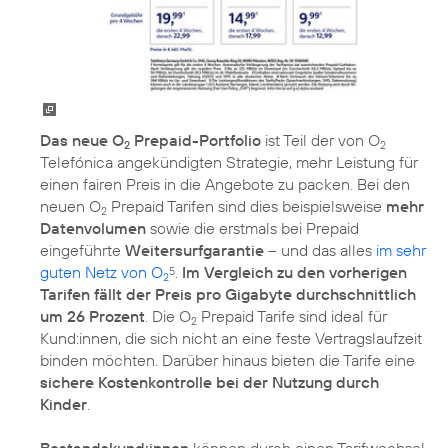
Das neue O
Prepaid-Portfolio
ist Teil der von O
2
2
Telefónica angekündigten Strategie, mehr Leistung für
einen fairen Preis in die Angebote zu packen. Bei den
neuen O
Prepaid Tarifen sind dies beispielsweise
mehr
2
Datenvolumen
sowie die erstmals bei Prepaid
eingeführte
Weitersurfgarantie
– und das alles
im sehr
guten Netz von O
.
Im Vergleich zu den vorherigen
5
2
Tarifen fällt der Preis pro Gigabyte durchschnittlich
um 26 Prozent
. Die O
Prepaid Tarife sind ideal für
2
Kund:innen, die sich nicht an eine feste Vertragslaufzeit
binden möchten. Darüber hinaus bieten die Tarife eine
sichere Kostenkontrolle bei der Nutzung durch
Kinder
.
Bestandskund:innen
können durch einen Tarifwechsel