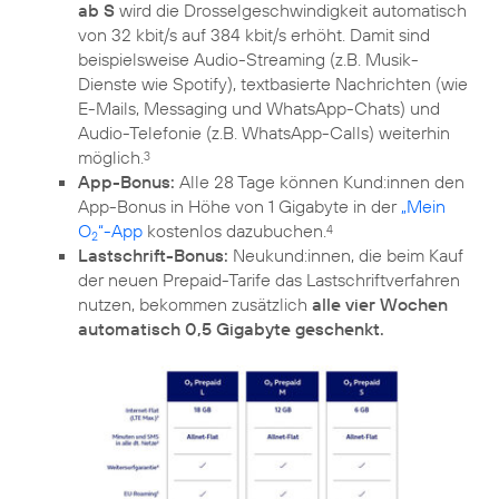
ab S
wird die Drosselgeschwindigkeit automatisch
von 32 kbit/s auf 384 kbit/s erhöht. Damit sind
beispielsweise Audio-Streaming (z.B. Musik-
Dienste wie Spotify), textbasierte Nachrichten (wie
E-Mails, Messaging und WhatsApp-Chats) und
Audio-Telefonie (z.B. WhatsApp-Calls) weiterhin
möglich.
3
App-Bonus:
Alle 28 Tage können Kund:innen den
App-Bonus in Höhe von 1 Gigabyte in der
„Mein
O
“-App
kostenlos dazubuchen.
4
2
Lastschrift-Bonus:
Neukund:innen, die beim Kauf
der neuen Prepaid-Tarife das Lastschriftverfahren
nutzen, bekommen zusätzlich
alle vier Wochen
automatisch 0,5 Gigabyte geschenkt.