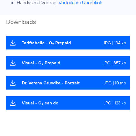
Handys mit Vertrag:
Vorteile im Überblick
Downloads
Tariftabelle - O
Prepaid
JPG | 134 kb
2
Visual - O
Prepaid
JPG | 857 kb
2
Dr. Verena Grundke - Portrait
JPG | 10 mb
Visual - O
can do
JPG | 123 kb
2