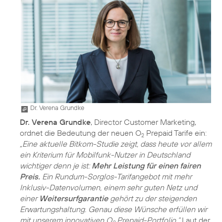
Dr. Verena Grundke
Dr. Verena Grundke
, Director Customer Marketing,
ordnet die Bedeutung der neuen O
Prepaid Tarife ein:
2
„Eine aktuelle Bitkom-Studie zeigt, dass heute vor allem
ein Kriterium für Mobilfunk-Nutzer in Deutschland
wichtiger denn je ist:
Mehr Leistung für einen fairen
Preis.
Ein Rundum-Sorglos-Tarifangebot mit mehr
Inklusiv-Datenvolumen, einem sehr guten Netz und
einer
Weitersurfgarantie
gehört zu der steigenden
Erwartungshaltung. Genau diese Wünsche erfüllen wir
mit unserem innovativen O
Prepaid-Portfolio.“
Laut der