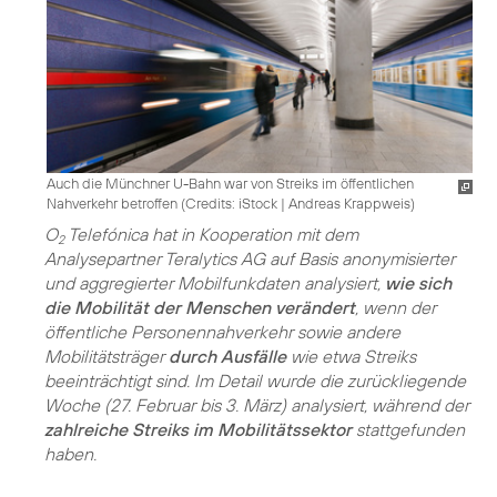
Auch die Münchner U-Bahn war von Streiks im öffentlichen
Nahverkehr betroffen (
Credits: iStock | Andreas Krappweis
)
O
Telefónica hat in Kooperation mit dem
2
Analysepartner Teralytics AG auf Basis anonymisierter
und aggregierter Mobilfunkdaten analysiert,
wie sich
die Mobilität der Menschen verändert
, wenn der
öffentliche Personennahverkehr sowie andere
Mobilitätsträger
durch Ausfälle
wie etwa Streiks
beeinträchtigt sind. Im Detail wurde die zurückliegende
Woche (27. Februar bis 3. März) analysiert, während der
zahlreiche Streiks im Mobilitätssektor
stattgefunden
haben.