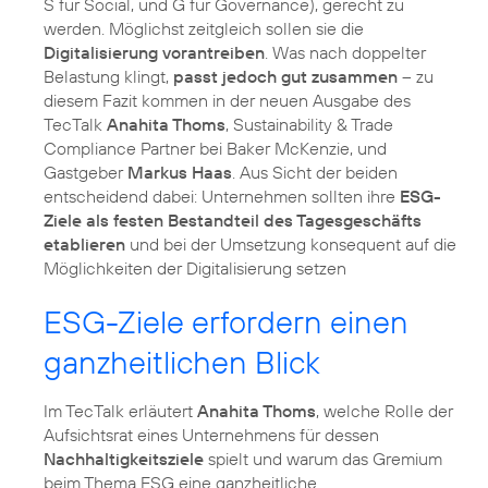
S für Social, und G für Governance), gerecht zu
werden. Möglichst zeitgleich sollen sie die
Digitalisierung vorantreiben
. Was nach doppelter
Belastung klingt,
passt jedoch gut zusammen
– zu
diesem Fazit kommen in der neuen Ausgabe des
TecTalk
Anahita Thoms
, Sustainability & Trade
Compliance Partner bei Baker McKenzie, und
Gastgeber
Markus Haas
. Aus Sicht der beiden
entscheidend dabei: Unternehmen sollten ihre
ESG-
Ziele als festen Bestandteil des Tagesgeschäfts
etablieren
und bei der Umsetzung konsequent auf die
Möglichkeiten der Digitalisierung setzen
ESG-Ziele erfordern einen
ganzheitlichen Blick
Im TecTalk erläutert
Anahita Thoms
, welche Rolle der
Aufsichtsrat eines Unternehmens für dessen
Nachhaltigkeitsziele
spielt und warum das Gremium
beim
Thema ESG
eine ganzheitliche