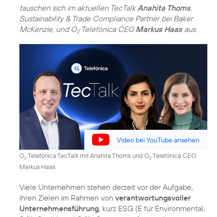
tauschen sich im aktuellen TecTalk
Anahita Thoms
,
Sustainability & Trade Compliance Partner bei Baker
McKenzie, und O
Telefónica CEO
Markus Haas
aus.
2
Video bei YouTube ansehen
O
Telefónica TecTalk mit Anahita Thoms und O
Telefónica CEO
2
2
Markus Haas.
Viele Unternehmen stehen derzeit vor der Aufgabe,
ihren Zielen im Rahmen von
verantwortungsvoller
Unternehmensführung
, kurz ESG (E für Environmental,