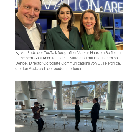
Am Ende des TecTalk fotografiert Markus Haas ein Selfie mit
seinem Gast Anahita Thoms (Mitte) und mit Birgit Carolina
Dengel, Director Corporate Communications von O
Telefónica,
2
die den Austausch der beiden moderiert.