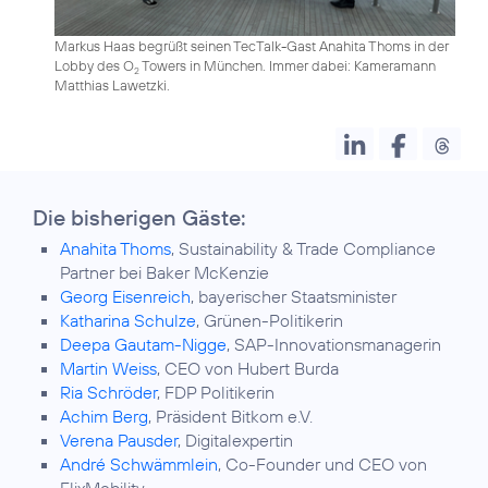
Markus Haas begrüßt seinen TecTalk-Gast Anahita Thoms in der
Lobby des O
Towers in München. Immer dabei: Kameramann
2
Matthias Lawetzki.
Die bisherigen Gäste:
Anahita Thoms
, Sustainability & Trade Compliance
Partner bei Baker McKenzie
Georg Eisenreich
, bayerischer Staatsminister
Katharina Schulze
, Grünen-Politikerin
Deepa Gautam-Nigge
, SAP-Innovationsmanagerin
Martin Weiss
, CEO von Hubert Burda
Ria Schröder
, FDP Politikerin
Achim Berg
, Präsident Bitkom e.V.
Verena Pausder
, Digitalexpertin
André Schwämmlein
, Co-Founder und CEO von