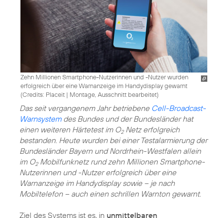
Zehn Millionen Smartphone-Nutzerinnen und -Nutzer wurden
erfolgreich über eine Warnanzeige im Handydisplay gewarnt
(
Credits: Placeit | Montage, Ausschnitt bearbeitet
)
Das seit vergangenem Jahr betriebene
Cell-Broadcast-
Warnsystem
des Bundes und der Bundesländer hat
einen weiteren Härtetest im O
Netz erfolgreich
2
bestanden. Heute wurden bei einer Testalarmierung der
Bundesländer Bayern und Nordrhein-Westfalen allein
im O
Mobilfunknetz rund zehn Millionen Smartphone-
2
Nutzerinnen und -Nutzer erfolgreich über eine
Warnanzeige im Handydisplay sowie – je nach
Mobiltelefon – auch einen schrillen Warnton gewarnt.
Ziel des Systems ist es, in
unmittelbaren