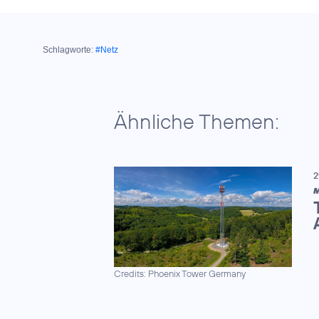
Schlagworte:
#Netz
Ähnliche Themen:
2
M
Credits: Phoenix Tower Germany