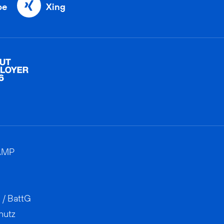
be
Xing
AMP
 / BattG
hutz