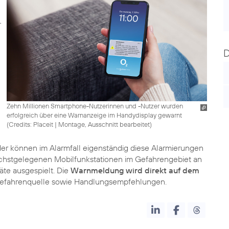
Zehn Millionen Smartphone-Nutzerinnen und -Nutzer wurden
erfolgreich über eine Warnanzeige im Handydisplay gewarnt
(
Credits: Placeit | Montage, Ausschnitt bearbeitet
)
r können im Alarmfall eigenständig diese Alarmierungen
nächstgelegenen Mobilfunkstationen im Gefahrengebiet an
te ausgespielt. Die
Warnmeldung wird direkt auf dem
 Gefahrenquelle sowie Handlungsempfehlungen.