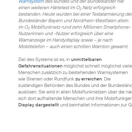
Warnsystem
des Bundes und der Bundesländer hat
einen weiteren Härtetest im O
Netz erfolgreich
2
bestanden. Heute wurden bei einer Testalarmierung der
Bundesländer Bayern und Nordrhein-Westfalen allein
im O
Mobilfunknetz rund zehn Millionen Smartphone-
2
Nutzerinnen und -Nutzer erfolgreich über eine
Warnanzeige im Handydisplay sowie – je nach
Mobiltelefon – auch einen schrillen Warnton gewarnt.
Ziel des Systems ist es, in
unmittelbaren
Gefahrensituationen
möglichst schnell möglichst viele
Menschen zusätzlich zu bestehenden Warnsystemen
wie Sirenen oder Rundfunk
zu erreichen
. Die
zuständigen Behörden des Bundes und der Bundeslände
auslösen. Sie wird in allen Mobilfunknetzen über die 
sich dort aufhaltende Menschen und ihre Mobilfunkgerä
Display dargestellt
und beinhaltet Informationen zur