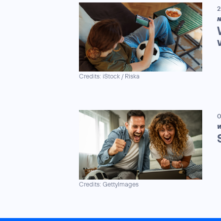
2
N
Credits: iStock / Riska
0
W
Credits: GettyImages