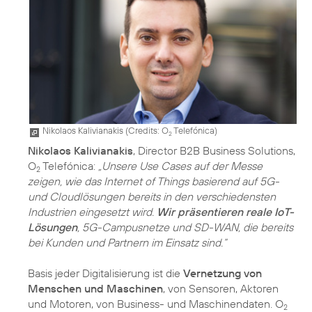
Nikolaos Kalivianakis (
Credits: O
Telefónica
)
2
Nikolaos Kalivianakis
, Director B2B Business Solutions,
O
Telefónica:
„Unsere Use Cases auf der Messe
2
zeigen, wie das Internet of Things basierend auf 5G-
und Cloudlösungen bereits in den verschiedensten
Industrien eingesetzt wird.
Wir präsentieren reale IoT-
Lösungen
, 5G-Campusnetze und SD-WAN, die bereits
bei Kunden und Partnern im Einsatz sind.“
Basis jeder Digitalisierung ist die
Vernetzung von
Menschen und Maschinen
, von Sensoren, Aktoren
und Motoren, von Business- und Maschinendaten. O
2