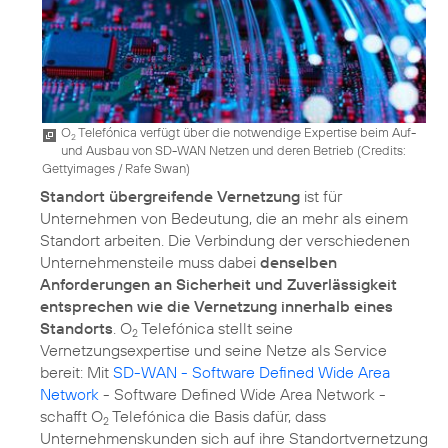
O
Telefónica verfügt über die notwendige Expertise beim Auf-
2
und Ausbau von SD-WAN Netzen und deren Betrieb (
Credits:
Gettyimages / Rafe Swan
)
Standort übergreifende Vernetzung
ist für
Unternehmen von Bedeutung, die an mehr als einem
Standort arbeiten. Die Verbindung der verschiedenen
Unternehmensteile muss dabei
denselben
Anforderungen an Sicherheit und Zuverlässigkeit
entsprechen wie die Vernetzung innerhalb eines
Standorts
. O
Telefónica stellt seine
2
Vernetzungsexpertise und seine Netze als Service
bereit: Mit
SD-WAN - Software Defined Wide Area
Network
- Software Defined Wide Area Network -
schafft O
Telefónica die Basis dafür, dass
2
Unternehmenskunden sich auf ihre Standortvernetzung