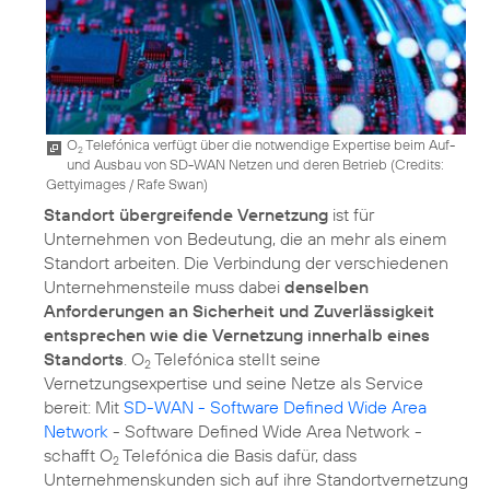
O
Telefónica verfügt über die notwendige Expertise beim Auf-
2
und Ausbau von SD-WAN Netzen und deren Betrieb (
Credits:
Gettyimages / Rafe Swan
)
Standort übergreifende Vernetzung
ist für
Unternehmen von Bedeutung, die an mehr als einem
Standort arbeiten. Die Verbindung der verschiedenen
Unternehmensteile muss dabei
denselben
Anforderungen an Sicherheit und Zuverlässigkeit
entsprechen wie die Vernetzung innerhalb eines
Standorts
. O
Telefónica stellt seine
2
Vernetzungsexpertise und seine Netze als Service
bereit: Mit
SD-WAN - Software Defined Wide Area
Network
- Software Defined Wide Area Network -
schafft O
Telefónica die Basis dafür, dass
2
Unternehmenskunden sich auf ihre Standortvernetzung