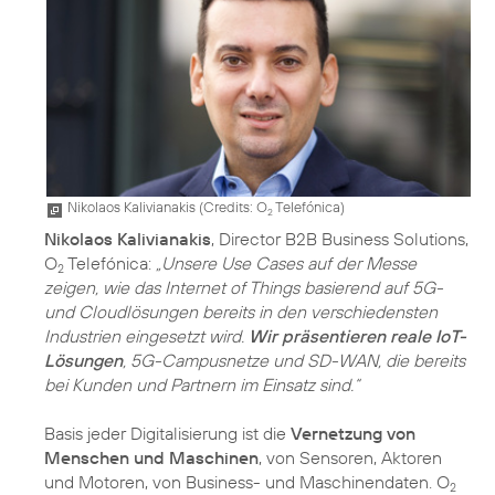
Nikolaos Kalivianakis (
Credits: O
Telefónica
)
2
Nikolaos Kalivianakis
, Director B2B Business Solutions,
O
Telefónica:
„Unsere Use Cases auf der Messe
2
zeigen, wie das Internet of Things basierend auf 5G-
und Cloudlösungen bereits in den verschiedensten
Industrien eingesetzt wird.
Wir präsentieren reale IoT-
Lösungen
, 5G-Campusnetze und SD-WAN, die bereits
bei Kunden und Partnern im Einsatz sind.“
Basis jeder Digitalisierung ist die
Vernetzung von
Menschen und Maschinen
, von Sensoren, Aktoren
und Motoren, von Business- und Maschinendaten. O
2