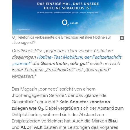
O
Telefónica verbesserte die Erreichbarkeit ihrer Hotline auf
2
„überragend“*
Deutliches Plus gegenüber dem Vorjahr: O
hat im
2
diesjährigen
Hotline-Test Mobilfunk der Fachzeitschrift
„connect“
die Gesamtnote „sehr gut“
erzielt und sich
in der Kategorie „Erreichbarkeit“ auf „überragend“
verbessert.*
Das Magazin „connect“ spricht von einem
„hochengagierten Service“, der das „glänzende
Gesamtbild“ abrundet.*
Kein Anbieter konnte so
zulegen wie O
.
Dabei vergrößert sich der Abstand zum
2
Drittplatzierten, während sich der Abstand zum
Erstplatzierten verkleinert hat. Auch die Marken
Blau
und
ALDI TALK
bauten ihre Leistungen des Vorjahres