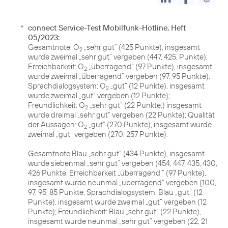
*
connect Service-Test Mobilfunk-Hotline, Heft
05/2023:
Gesamtnote: O
„sehr gut“ (425 Punkte), insgesamt
2
wurde zweimal „sehr gut“ vergeben (447, 425, Punkte);
Erreichbarkeit: O
„überragend“ (97 Punkte), insgesamt
2
wurde zweimal „überragend“ vergeben (97, 95 Punkte);
Sprachdialogsystem: O
„gut“ (12 Punkte), insgesamt
2
wurde zweimal „gut“ vergeben (12 Punkte);
Freundlichkeit: O
„sehr gut“ (22 Punkte,) insgesamt
2
wurde dreimal „sehr gut“ vergeben (22 Punkte); Qualität
der Aussagen: O
„gut“ (270 Punkte), insgesamt wurde
2
zweimal „gut“ vergeben (270, 257 Punkte).
Gesamtnote Blau „sehr gut“ (434 Punkte), insgesamt
wurde siebenmal „sehr gut“ vergeben (454, 447, 435, 430,
426 Punkte; Erreichbarkeit „überragend “ (97 Punkte),
insgesamt wurde neunmal „überragend“ vergeben (100,
97, 95, 85 Punkte; Sprachdialogsystem: Blau „gut“ (12
Punkte), insgesamt wurde zweimal „gut“ vergeben (12
Punkte); Freundlichkeit: Blau „sehr gut“ (22 Punkte),
insgesamt wurde neunmal „sehr gut“ vergeben (22, 21