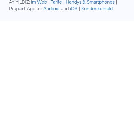
AY YILDIZ:
im Web
|
Tarife
|
Handys & Smartphones
|
Prepaid-App für
Android
und
iOS
|
Kundenkontakt