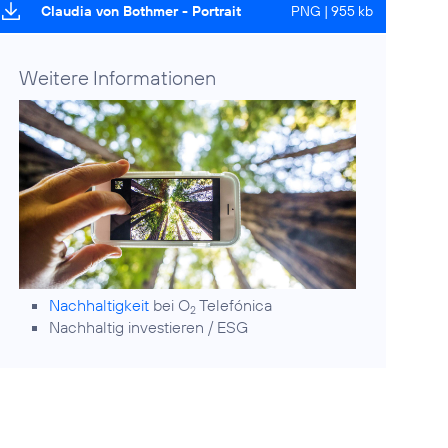
Claudia von Bothmer - Portrait
PNG | 955 kb
Weitere Informationen
Nachhaltigkeit
bei O
Telefónica
2
Nachhaltig investieren / ESG