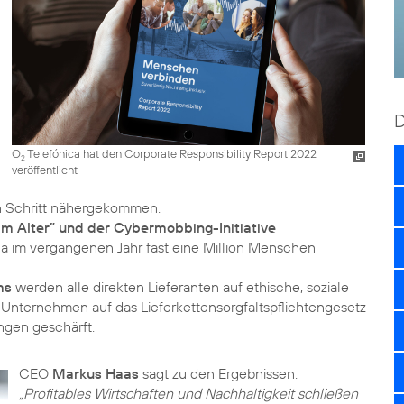
O
Telefónica hat den Corporate Responsibility Report 2022
2
veröffentlicht
im Alter” und der Cybermobbing-Initiative
a im vergangenen Jahr fast eine Million Menschen
ms
werden alle direkten Lieferanten auf ethische, soziale
s Unternehmen auf das Lieferkettensorgfaltspflichtengesetz
ungen geschärft.
CEO
Markus Haas
sagt zu den Ergebnissen:
„Profitables Wirtschaften und Nachhaltigkeit schließen