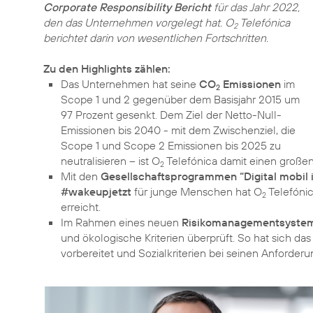
Corporate Responsibility Bericht
für das Jahr 2022,
den das Unternehmen vorgelegt hat. O
Telefónica
2
berichtet darin von wesentlichen Fortschritten.
Zu den Highlights zählen:
Das Unternehmen hat seine
CO
Emissionen
im
2
Scope 1 und 2 gegenüber dem Basisjahr 2015 um
97 Prozent gesenkt. Dem Ziel der Netto-Null-
Emissionen bis 2040 - mit dem Zwischenziel, die
Scope 1 und Scope 2 Emissionen bis 2025 zu
neutralisieren – ist O
2
Mit den
Gesellschaftsprogrammen “Digital mobil 
#wakeupjetzt
für junge Menschen hat O
Telefónic
2
erreicht.
Im Rahmen eines neuen
Risikomanagementsyste
und ökologische Kriterien überprüft. So hat sich da
vorbereitet und Sozialkriterien bei seinen Anforder