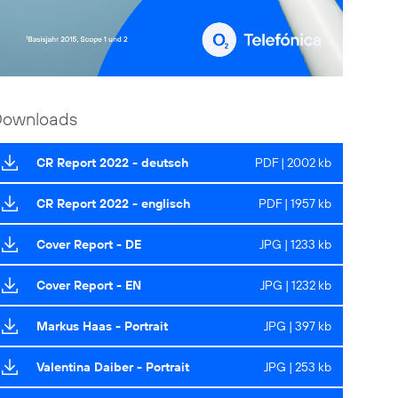
Downloads
CR Report 2022 - deutsch
PDF | 2002 kb
CR Report 2022 - englisch
PDF | 1957 kb
Cover Report - DE
JPG | 1233 kb
Cover Report - EN
JPG | 1232 kb
Markus Haas - Portrait
JPG | 397 kb
Valentina Daiber - Portrait
JPG | 253 kb