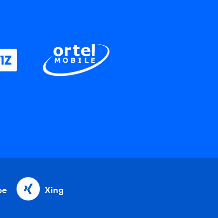
be
Xing