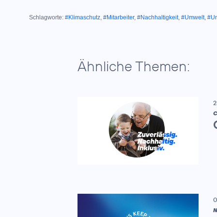
Schlagworte:
#Klimaschutz
,
#Mitarbeiter
,
#Nachhaltigkeit
,
#Umwelt
,
#U
Ähnliche Themen:
2
C
0
N