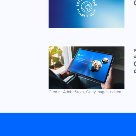
1
C
Credits: AdobeStock, Gettyimages, edited