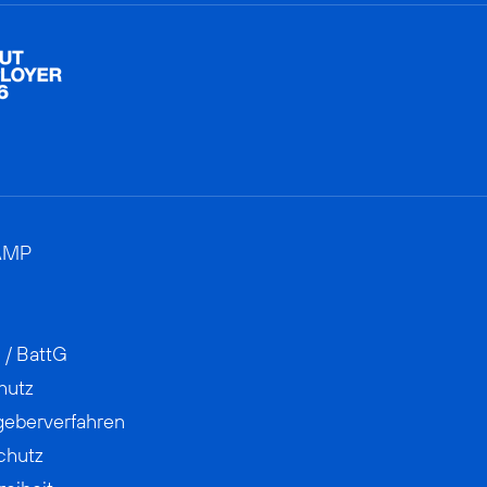
AMP
 / BattG
hutz
geberverfahren
chutz