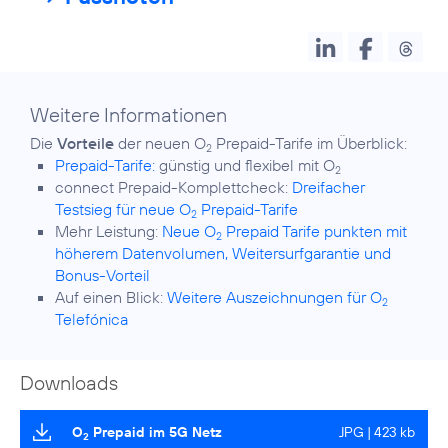
Weitere Informationen
Die
Vorteile
der neuen O
2
Prepaid-Tarife:
günstig und flexibel mit O
2
connect Prepaid-Komplettcheck:
Dreifacher
Testsieg für neue O
Prepaid-Tarife
2
Mehr Leistung:
Neue O
Prepaid Tarife punkten mit
2
höherem Datenvolumen, Weitersurfgarantie und
Bonus-Vorteil
Auf einen Blick:
Weitere Auszeichnungen für O
2
Telefónica
Downloads
O
Prepaid im 5G Netz
JPG | 423 kb
2