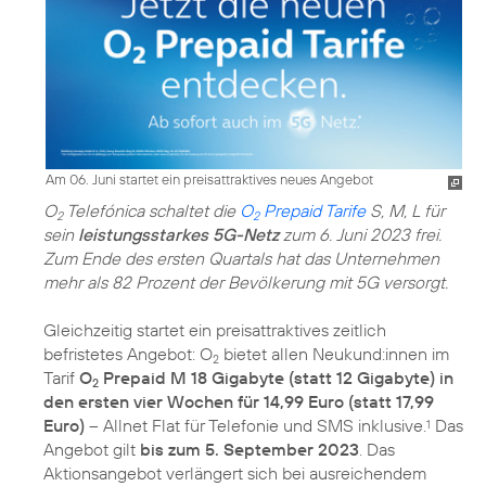
Am 06. Juni startet ein preisattraktives neues Angebot
O
Telefónica schaltet die
O
Prepaid Tarife
S, M, L für
2
2
sein
leistungsstarkes 5G-Netz
zum 6. Juni 2023 frei.
Zum Ende des ersten Quartals hat das Unternehmen
mehr als 82 Prozent der Bevölkerung mit 5G versorgt.
Gleichzeitig startet ein preisattraktives zeitlich
befristetes Angebot: O
bietet allen Neukund:innen im
2
Tarif
O
Prepaid M 18 Gigabyte (statt 12 Gigabyte) in
2
den ersten vier Wochen für 14,99 Euro (statt 17,99
Euro)
– Allnet Flat für Telefonie und SMS inklusive.
Das
1
Angebot gilt
bis zum 5. September 2023
. Das
Aktionsangebot verlängert sich bei ausreichendem