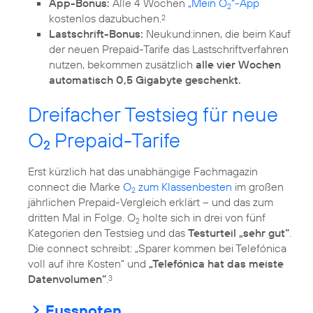
App-Bonus:
Alle 4 Wochen
„Mein O
“-App
2
kostenlos dazubuchen.
2
Lastschrift-Bonus:
Neukund:innen, die beim Kauf
der neuen Prepaid-Tarife das Lastschriftverfahren
nutzen, bekommen zusätzlich
alle vier Wochen
automatisch 0,5 Gigabyte geschenkt.
Dreifacher Testsieg für neue
O
Prepaid-Tarife
2
Erst kürzlich hat das unabhängige Fachmagazin
connect die Marke
O
zum Klassenbesten
im großen
2
jährlichen Prepaid-Vergleich erklärt – und das zum
dritten Mal in Folge. O
holte sich in drei von fünf
2
Kategorien den Testsieg und das
Testurteil „sehr gut“
.
Die connect schreibt: „Sparer kommen bei Telefónica
voll auf ihre Kosten“ und
„Telefónica hat das meiste
Datenvolumen“
.
3
Fussnoten