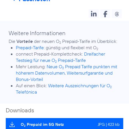
Weitere Informationen
Die
Vorteile
der neuen O
2
Prepaid-Tarife:
günstig und flexibel mit O
2
connect Prepaid-Komplettcheck:
Dreifacher
Testsieg für neue O
Prepaid-Tarife
2
Mehr Leistung:
Neue O
Prepaid Tarife punkten mit
2
höherem Datenvolumen, Weitersurfgarantie und
Bonus-Vorteil
Auf einen Blick:
Weitere Auszeichnungen für O
2
Telefónica
Downloads
O
Prepaid im 5G Netz
JPG | 423 kb
2