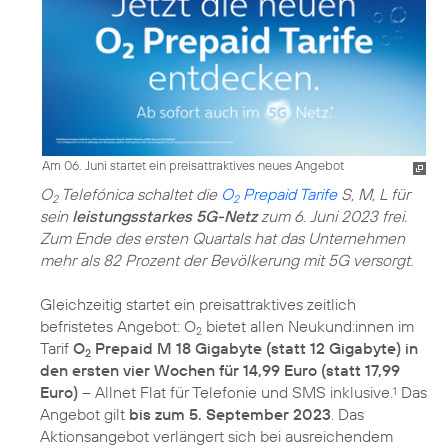
Am 06. Juni startet ein preisattraktives neues Angebot
O
Telefónica schaltet die
O
Prepaid Tarife
S, M, L für
2
2
sein
leistungsstarkes 5G-Netz
zum 6. Juni 2023 frei.
Zum Ende des ersten Quartals hat das Unternehmen
mehr als 82 Prozent der Bevölkerung mit 5G versorgt.
Gleichzeitig startet ein preisattraktives zeitlich
befristetes Angebot: O
bietet allen Neukund:innen im
2
Tarif
O
Prepaid M 18 Gigabyte (statt 12 Gigabyte) in
2
den ersten vier Wochen für 14,99 Euro (statt 17,99
Euro)
– Allnet Flat für Telefonie und SMS inklusive.
Das
1
Angebot gilt
bis zum 5. September 2023
. Das
Aktionsangebot verlängert sich bei ausreichendem