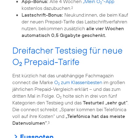
App-Bonus:
Alle 4 Wochen
„Mein O
“-App
2
kostenlos dazubuchen.
2
Lastschrift-Bonus:
Neukund:innen, die beim Kauf
der neuen Prepaid-Tarife das Lastschriftverfahren
nutzen, bekommen zusätzlich
alle vier Wochen
automatisch 0,5 Gigabyte geschenkt.
Dreifacher Testsieg für neue
O
Prepaid-Tarife
2
Erst kürzlich hat das unabhängige Fachmagazin
connect die Marke
O
zum Klassenbesten
im großen
2
jährlichen Prepaid-Vergleich erklärt – und das zum
dritten Mal in Folge. O
holte sich in drei von fünf
2
Kategorien den Testsieg und das
Testurteil „sehr gut“
.
Die connect schreibt: „Sparer kommen bei Telefónica
voll auf ihre Kosten“ und
„Telefónica hat das meiste
Datenvolumen“
.
3
Fussnoten