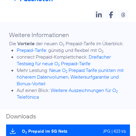
Weitere Informationen
Die
Vorteile
der neuen O
2
Prepaid-Tarife:
günstig und flexibel mit O
2
connect Prepaid-Komplettcheck:
Dreifacher
Testsieg für neue O
Prepaid-Tarife
2
Mehr Leistung:
Neue O
Prepaid Tarife punkten mit
2
höherem Datenvolumen, Weitersurfgarantie und
Bonus-Vorteil
Auf einen Blick:
Weitere Auszeichnungen für O
2
Telefónica
Downloads
O
Prepaid im 5G Netz
JPG | 423 kb
2