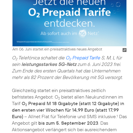
Am 06. Juni startet ein preisattraktives neues Angebot
O
Telefónica schaltet die
O
Prepaid Tarife
S, M, L für
2
2
sein
leistungsstarkes 5G-Netz
zum 6. Juni 2023 frei.
Zum Ende des ersten Quartals hat das Unternehmen
mehr als 82 Prozent der Bevölkerung mit 5G versorgt.
Gleichzeitig startet ein preisattraktives zeitlich
befristetes Angebot: O
bietet allen Neukund:innen im
2
Tarif
O
Prepaid M 18 Gigabyte (statt 12 Gigabyte) in
2
den ersten vier Wochen für 14,99 Euro (statt 17,99
Euro)
– Allnet Flat für Telefonie und SMS inklusive.
Das
1
Angebot gilt
bis zum 5. September 2023
. Das
Aktionsangebot verlängert sich bei ausreichendem