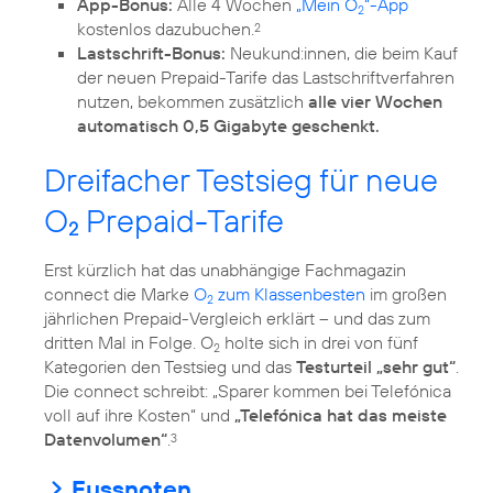
App-Bonus:
Alle 4 Wochen
„Mein O
“-App
2
kostenlos dazubuchen.
2
Lastschrift-Bonus:
Neukund:innen, die beim Kauf
der neuen Prepaid-Tarife das Lastschriftverfahren
nutzen, bekommen zusätzlich
alle vier Wochen
automatisch 0,5 Gigabyte geschenkt.
Dreifacher Testsieg für neue
O
Prepaid-Tarife
2
Erst kürzlich hat das unabhängige Fachmagazin
connect die Marke
O
zum Klassenbesten
im großen
2
jährlichen Prepaid-Vergleich erklärt – und das zum
dritten Mal in Folge. O
holte sich in drei von fünf
2
Kategorien den Testsieg und das
Testurteil „sehr gut“
.
Die connect schreibt: „Sparer kommen bei Telefónica
voll auf ihre Kosten“ und
„Telefónica hat das meiste
Datenvolumen“
.
3
Fussnoten