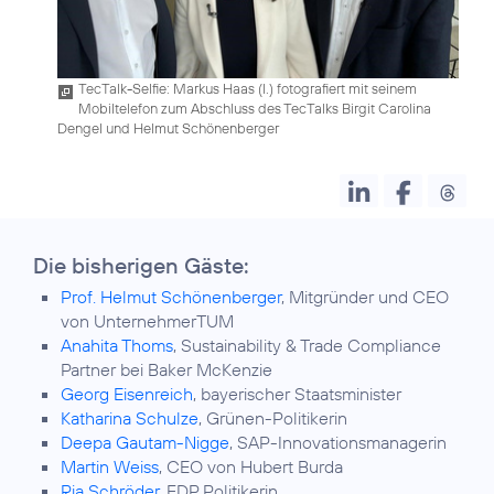
TecTalk-Selfie: Markus Haas (l.) fotografiert mit seinem
Mobiltelefon zum Abschluss des TecTalks Birgit Carolina
Dengel und Helmut Schönenberger
Die bisherigen Gäste:
Prof. Helmut Schönenberger
, Mitgründer und CEO
von UnternehmerTUM
Anahita Thoms
, Sustainability & Trade Compliance
Partner bei Baker McKenzie
Georg Eisenreich
, bayerischer Staatsminister
Katharina Schulze
, Grünen-Politikerin
Deepa Gautam-Nigge
, SAP-Innovationsmanagerin
Martin Weiss
, CEO von Hubert Burda
Ria Schröder
, FDP Politikerin