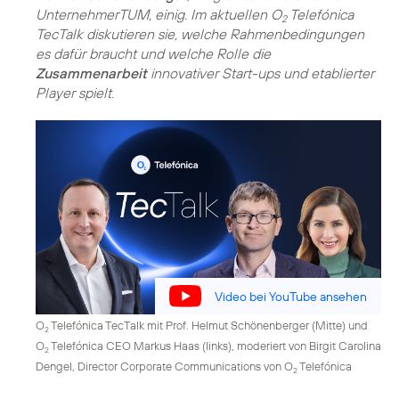
UnternehmerTUM, einig. Im aktuellen O
Telefónica
2
TecTalk diskutieren sie, welche Rahmenbedingungen
es dafür braucht und welche Rolle die
Zusammenarbeit
innovativer Start-ups und etablierter
Player spielt.
Video bei YouTube ansehen
O
Telefónica TecTalk mit Prof. Helmut Schönenberger (Mitte) und
2
O
Telefónica CEO Markus Haas (links), moderiert von Birgit Carolina
2
Dengel, Director Corporate Communications von O
Telefónica
2