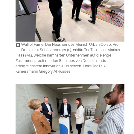
Wall of Fame: Der Hausherr des Munich Urban Colab, Prof.
Dr. Helmut Schönenberger (r.), erklärt TecTalk-Host Markus
Haas (M.), welche namhaften Unternehmen auf die enge
Zusammenarbeit mit den Start-ups von Deutschlands
erfolgreichstem Innovation-Hub setzen. Links TecTalk-
Kameramann Gregory Al Rusdea