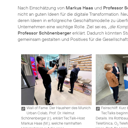
Nach Einschätzung von
Markus Haas
und
Professor 
nicht an guten Ideen für die digitale Transformation. N
deren Ideen in erfolgreiche Geschäftsmodelle zu überfü
Unternehmen eine wichtige Rolle. Ziel sei es,
„die Komp
Professor Schönenberger
erklärt. Dadurch könnten S
gemeinsam gestalten und Positives für die Gesellschaft
Wall of Fame: Der Hausherr des Munich
Feinschliff: Kur
Urban Colab, Prof. Dr. Helmut
TecTalks beginnt
Schönenberger (r.), erklärt TecTalk-Host
Details. Iris Rothba
Markus Haas (M.), welche namhaften
Telefónica, O
Telef
2