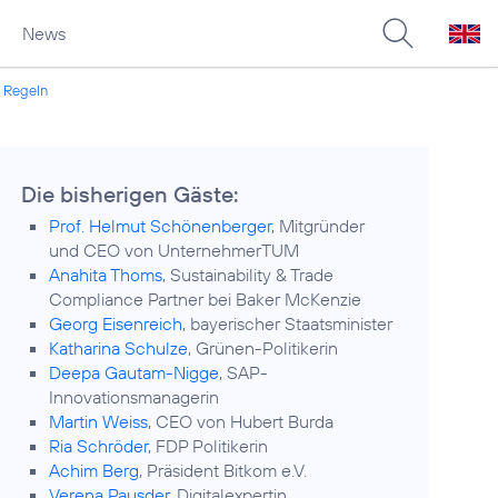
News
e Regeln
Die bisherigen Gäste:
Prof. Helmut Schönenberger
, Mitgründer
und CEO von UnternehmerTUM
Anahita Thoms
, Sustainability & Trade
Compliance Partner bei Baker McKenzie
Georg Eisenreich
, bayerischer Staatsminister
Katharina Schulze
, Grünen-Politikerin
Deepa Gautam-Nigge
, SAP-
Innovationsmanagerin
Martin Weiss
, CEO von Hubert Burda
Ria Schröder
, FDP Politikerin
Achim Berg
, Präsident Bitkom e.V.
Verena Pausder
, Digitalexpertin