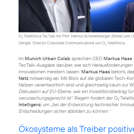
O
Telefónica TecTalk mit Prof. Helmut Schönenberger (Mitte) und O
2
Dengel, Director Corporate Communications von O
Telefónica
2
Im
Munich Urban Colab
sprechen CEO
Markus Haas
TecTalk-Ausgabe darüber, wie sich Herausforderungen d
Innovationen meistern lassen.
Markus Haas
betont, da
Netz
notwendig sei. Mit Blick auf die globalen Tech-Kon
Netzen verantwortlich sind und gleichzeitig kaum zur W
Diskussion auf EU-Ebene, wie ein Investitionsbeitrag fü
verursachungsgerecht ist“
. Regeln fordert der O
Telefó
2
Intelligenz
, um
„bei der Entwicklung technischer Innova
Entscheidungen sicher abbilden zu können.“
Ökosysteme als Treiber positiv