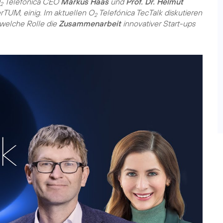
Telefónica CEO
Markus Haas
und
Prof. Dr. Helmut
2
TUM, einig. Im aktuellen O
Telefónica TecTalk diskutieren
2
welche Rolle die
Zusammenarbeit
innovativer Start-ups