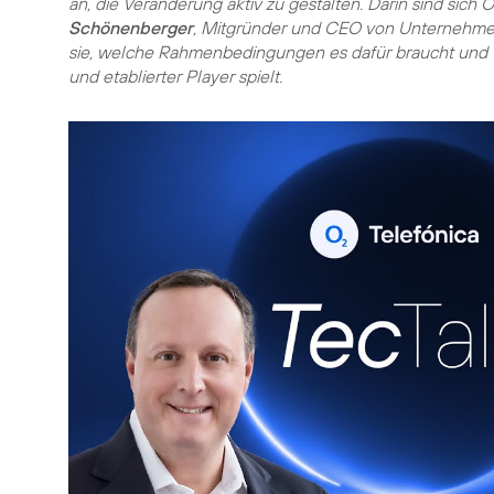
an, die Veränderung aktiv zu gestalten. Darin sind sich O
Schönenberger
, Mitgründer und CEO von Unternehmer
sie, welche Rahmenbedingungen es dafür braucht und 
und etablierter Player spielt.