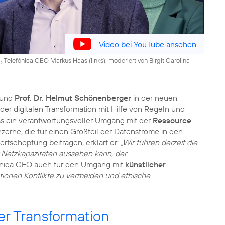
Video bei YouTube ansehen
Telefónica CEO Markus Haas (links), moderiert von Birgit Carolina
2
und
Prof. Dr. Helmut Schönenberger
in der neuen
er digitalen Transformation mit Hilfe von Regeln und
ss ein verantwortungsvoller Umgang mit der
Ressource
zerne, die für einen Großteil der Datenströme in den
ertschöpfung beitragen, erklärt er:
„Wir führen derzeit die
r Netzkapazitäten aussehen kann, der
nica CEO auch für den Umgang mit
künstlicher
tionen Konflikte zu vermeiden und ethische
er Transformation