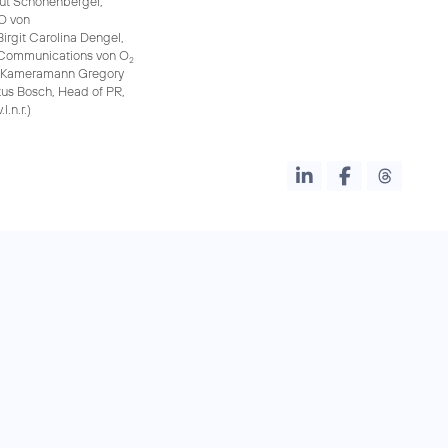
mut Schönenberger,
O von
rgit Carolina Dengel,
 Communications von O
2
k-Kameramann Gregory
us Bosch, Head of PR,
.n.r.)