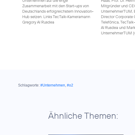
Unternehmen auf die enge
Haas, Prof. Dr. Hel
Zusammenarbeit mit den Start-ups von
Mitgründer und CE
Deutschlands erfolgreichstem Innovation-
UnternehmerTUM, Bi
Hub setzen. Links TecTalk-Kameramann
Director Corporate
Gregory Al Rusdea
Telefónica, TecTal
Al Rusdea und Mark
UnternehmerTUM (v.l
Schlagworte:
#Unternehmen
,
#o2
Ähnliche Themen: