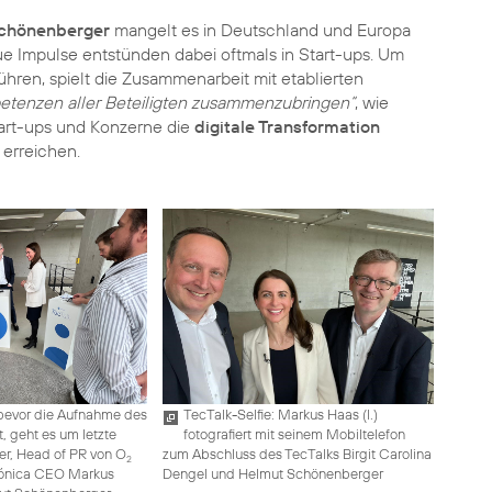
Schönenberger
mangelt es in Deutschland und Europa
eue Impulse entstünden dabei oftmals in Start-ups. Um
hren, spielt die Zusammenarbeit mit etablierten
etenzen aller Beteiligten zusammenzubringen“
, wie
tart-ups und Konzerne die
digitale Transformation
 erreichen.
z bevor die Aufnahme des
TecTalk-Selfie: Markus Haas (l.)
, geht es um letzte
fotografiert mit seinem Mobiltelefon
uer, Head of PR von O
zum Abschluss des TecTalks Birgit Carolina
2
ónica CEO Markus
Dengel und Helmut Schönenberger