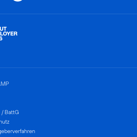
AMP
 / BattG
hutz
geberverfahren