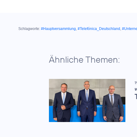
Schlagworte:
#Hauptversammlung
,
#Telefónica_Deutschland
,
#Untern
Ähnliche Themen:
1
V