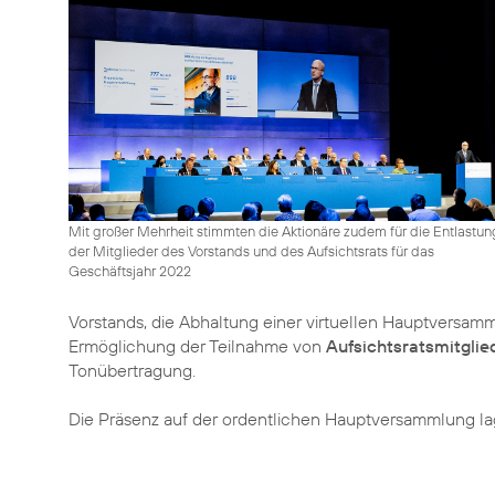
Mit großer Mehrheit stimmten die Aktionäre zudem für die Entlastun
der Mitglieder des Vorstands und des Aufsichtsrats für das
Geschäftsjahr 2022
Vorstands, die Abhaltung einer virtuellen Hauptversam
Ermöglichung der Teilnahme von
Aufsichtsratsmitglie
Tonübertragung.
Die Präsenz auf der ordentlichen Hauptversammlung la