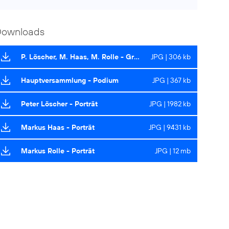
Downloads
P. Löscher, M. Haas, M. Rolle - Gruppenbild
JPG | 306 kb
Hauptversammlung - Podium
JPG | 367 kb
Peter Löscher - Porträt
JPG | 1982 kb
Markus Haas - Porträt
JPG | 9431 kb
Markus Rolle - Porträt
JPG | 12 mb