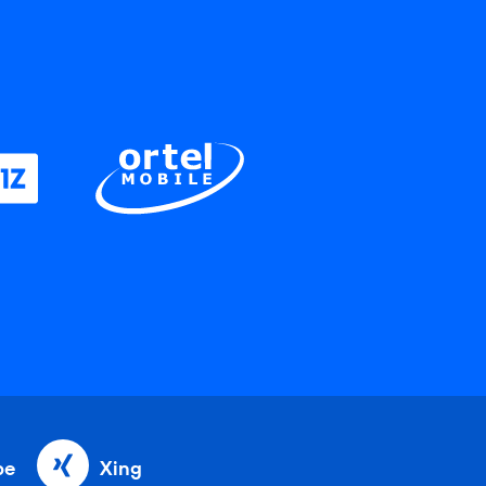
be
Xing