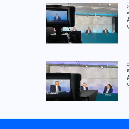
2
V
2
E