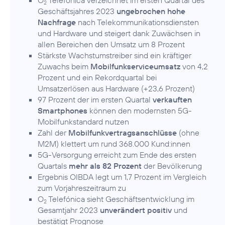
O
Telefónica verzeichnet im ersten Quartal des
2
Geschäftsjahres 2023
ungebrochen hohe
Nachfrage
nach Telekommunikationsdiensten
und Hardware und steigert dank Zuwächsen in
allen Bereichen den Umsatz um 8 Prozent
Stärkste Wachstumstreiber sind ein kräftiger
Zuwachs beim
Mobilfunkserviceumsatz
von 4,2
Prozent und ein Rekordquartal bei
Umsatzerlösen aus Hardware (+23,6 Prozent)
97 Prozent der im ersten Quartal
verkauften
Smartphones
können den modernsten 5G-
Mobilfunkstandard nutzen
Zahl der
Mobilfunkvertragsanschlüsse
(ohne
M2M) klettert um rund 368.000 Kund:innen
5G-Versorgung erreicht zum Ende des ersten
Quartals
mehr als 82 Prozent
der Bevölkerung
Ergebnis OIBDA legt um 1,7 Prozent im Vergleich
zum Vorjahreszeitraum zu
O
Telefónica sieht Geschäftsentwicklung im
2
Gesamtjahr 2023
unverändert positiv
und
bestätigt Prognose