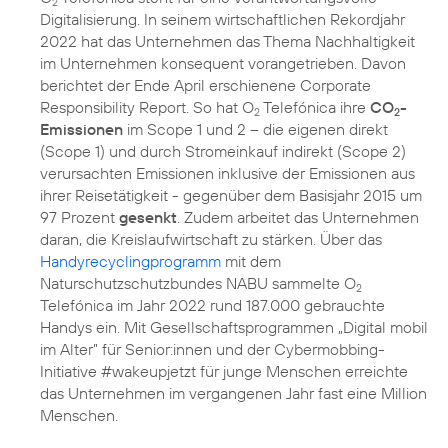
2
Digitalisierung. In seinem wirtschaftlichen Rekordjahr
2022 hat das Unternehmen das Thema Nachhaltigkeit
im Unternehmen konsequent vorangetrieben. Davon
berichtet der Ende April erschienene Corporate
Responsibility Report. So hat O
Telefónica ihre
CO
-
2
2
Emissionen
im Scope 1 und 2 – die eigenen direkt
(Scope 1) und durch Stromeinkauf indirekt (Scope 2)
verursachten Emissionen inklusive der Emissionen aus
ihrer Reisetätigkeit - gegenüber dem Basisjahr 2015 um
97 Prozent
gesenkt
. Zudem arbeitet das Unternehmen
daran, die Kreislaufwirtschaft zu stärken. Über das
Handyrecyclingprogramm
mit dem
Naturschutzschutzbundes NABU sammelte O
2
Telefónica im Jahr 2022 rund 187.000 gebrauchte
Handys ein. Mit Gesellschaftsprogrammen „Digital mobil
im Alter” für Senior:innen und der Cybermobbing-
Initiative #wakeupjetzt für junge Menschen erreichte
das Unternehmen im vergangenen Jahr fast eine Million
Menschen.