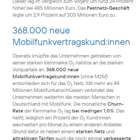
Dieser lag im Vergleich zum Vorjahr um rund 24 Prozent
höher bei 485 Millionen Euro. Das
Festnetz-Geschäft
legte um 2,9 Prozent auf 203 Millionen Euro zu.
368.000 neue
Mobilfunkvertragskund:innen
Operativ knüpfte das Unternehmen getrieben von
seiner starken Kernmarke O
nahtlos an die starken
2
Vorquartale an.
368.000 neue
Mobilfunkvertragskund:innen
(ohne M2M)
entschieden sich für das O
Netz. Mit mehr als 44
2
Millionen Mobilfunkanschlüssen verbindet das
Unternehmen weiterhin die meisten Menschen in
Deutschland mit Mobilfunk. Die monatliche
Churn-
Rate
der Kernmarke O
lag
bei niedrigen 1,0%
. Das
2
heißt, lediglich ein Prozent der O
Kund:innen
2
wechselten pro Monat zu einem anderen Anbieter.
Grund dafür ist neben einem
starken Netz
und
attraktiven Tarifen
auch die noch einmal
verbesserte