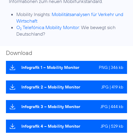
Informationen zum neuen Mobilfunkstandard.
Mobility Insights:
Mobilitätsanalysen für Verkehr und
Wirtschaft
O
Telefónica Mobility Monitor
: Wie bewegt sich
2
Deutschland?
Download
Infografik 1 – Mobility Monitor
PNG | 346 kb
Infografik 2 – Mobility Monitor
JPG | 419 kb
Infografik 3 – Mobility Monitor
JPG | 444 kb
Infografik 4 – Mobility Monitor
JPG | 529 kb