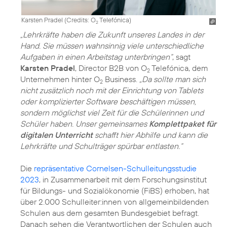
Karsten Pradel (
Credits: O
Telefónica
)
2
„Lehrkräfte haben die Zukunft unseres Landes in der
Hand. Sie müssen wahnsinnig viele unterschiedliche
Aufgaben in einen Arbeitstag unterbringen“
, sagt
Karsten Pradel
, Director B2B von O
Telefónica, dem
2
Unternehmen hinter O
Business.
„Da sollte man sich
2
nicht zusätzlich noch mit der Einrichtung von Tablets
oder komplizierter Software beschäftigen müssen,
sondern möglichst viel Zeit für die Schülerinnen und
Schüler haben. Unser gemeinsames
Komplettpaket für
digitalen Unterricht
schafft hier Abhilfe und kann die
Lehrkräfte und Schulträger spürbar entlasten.“
Die
repräsentative Cornelsen-Schulleitungsstudie
2023
, in Zusammenarbeit mit dem Forschungsinstitut
für Bildungs- und Sozialökonomie (FiBS) erhoben, hat
über 2.000 Schulleiter:innen von allgemeinbildenden
Schulen aus dem gesamten Bundesgebiet befragt.
Danach sehen die Verantwortlichen der Schulen auch