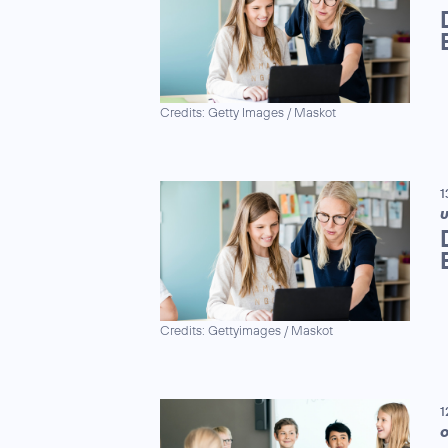
Credits: Getty Images / Maskot
1
U
Credits: Gettyimages / Maskot
1