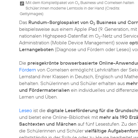
Mit dem Komplettpaket von O
Business und Cornelsen halten
2
Schüler:innen moderne Lerntools in der Hand (
Credits:
Gettyimages
)
Das
Rundum-Sorglospaket von O
Business und Cor
2
beispielsweise aus einem Apple iPad (9. Generation, mi
nationalen Highspeed-Datenflat im O
-Netz und Service
2
Administration (Mobile Device Management) sowie
opt
Lernangeboten
(Diagnose und Fördern oder Leseo) vo
Die
preisgekrönte browserbasierte Online-Anwendu
Fördern
von Cornelsen ermöglicht Lehrkräften der Seku
Lernstand ihrer Klassen in Deutsch, Englisch und Mathe
behalten. Schülerinnen und Schüler erhalten aus
mehr
und Fördermaterialien
ein individuelles und differenz
Lernen und Üben.
Leseo
ist die
digitale Leseförderung für die Grundsch
und bietet eine Online-Bibliothek mit
mehr als 190 Erzä
Sachtexten und Märchen
auf fünf Lesestufen. Zu den 
die Schülerinnen und Schüler
vielfältige Aufgabenfo
selbstständig in der Schule oder zu Hause bearbeitet 