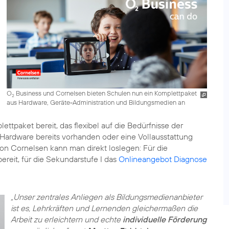
O
Business und Cornelsen bieten Schulen nun ein Komplettpaket
2
aus Hardware, Geräte-Administration und Bildungsmedien an
ttpaket bereit, das flexibel auf die Bedürfnisse der
Hardware bereits vorhanden oder eine Vollausstattung
on Cornelsen kann man direkt loslegen: Für die
ereit, für die Sekundarstufe I das
Onlineangebot Diagnose
„Unser zentrales Anliegen als Bildungsmedienanbieter
ist es, Lehrkräften und Lernenden gleichermaßen die
Arbeit zu erleichtern und echte
individuelle Förderung