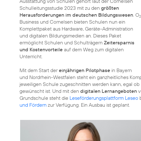
Ausstattung von Schulen gehört laut der Cornelsen
Schulleitungsstudie 2023 mit zu den
größten
Herausforderungen im deutschen Bildungswesen
. O
2
Business und Cornelsen bieten Schulen nun ein
Komplettpaket aus Hardware, Geräte-Administration
und digitalen Bildungsmedien an. Dieses Paket
ermöglicht Schulen und Schulträgern
Zeitersparnis
und Kostenvorteile
auf dem Weg zum digitalen
Unterricht.
Mit dem Start der
einjährigen Pilotphase
in Bayern
und Nordrhein-Westfalen steht ein ganzheitliches Komple
jeweiligen Schule zugeschnitten werden kann, egal ob 
gewünscht ist. Und mit den
digitalen Lernangeboten
v
Grundschule steht die
Leseförderungsplattform Leseo
b
und Fördern
zur Verfügung. Ein Ausbau ist geplant.