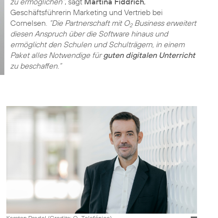
zu ermöglichen”
, sagt
Martina Fiddrich
,
Geschäftsführerin Marketing und Vertrieb bei
Cornelsen.
“Die Partnerschaft mit O
Business erweitert
2
diesen Anspruch über die Software hinaus und
ermöglicht den Schulen und Schulträgern, in einem
Paket alles Notwendige für
guten digitalen Unterricht
zu beschaffen.“
Karsten Pradel (
Credits: O
Telefónica
)