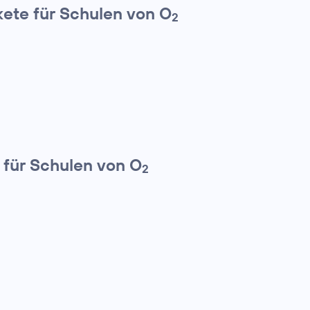
kete für Schulen von O
2
 für Schulen von O
2