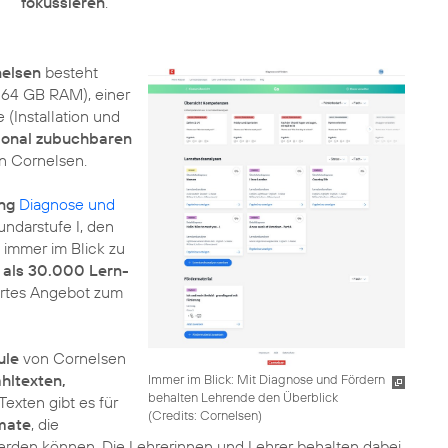
fokussieren
.
nelsen
besteht
t 64 GB RAM), einer
 (Installation und
ional zubuchbaren
n Cornelsen.
ng
Diagnose und
ndarstufe I, den
 immer im Blick zu
 als 30.000 Lern-
iertes Angebot zum
ule
von Cornelsen
hltexten,
Immer im Blick: Mit Diagnose und Fördern
behalten Lehrende den Überblick
Texten gibt es für
(
Credits: Cornelsen
)
rmate
, die
werden können. Die Lehrerinnen und Lehrer behalten dabei