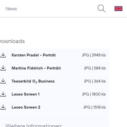
News
Downloads
Karsten Pradel - Porträt
JPG | 2948 kb
Martina Fiddrich - Porträit
JPG | 584 kb
Teaserbild O
Business
JPG | 364 kb
2
Leseo Screen 1
JPG | 1800 kb
Leseo Screen 2
JPG | 1518 kb
Weitere Informationen: