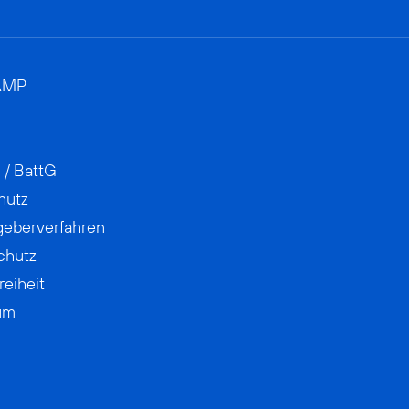
AMP
 / BattG
hutz
geberverfahren
chutz
reiheit
um