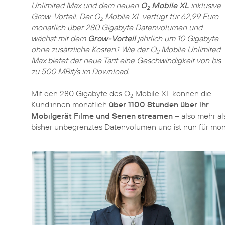
Unlimited Max und dem neuen
O
Mobile XL
inklusive
2
Grow-Vorteil. Der O
Mobile XL verfügt für 62,99 Euro
2
monatlich über 280 Gigabyte Datenvolumen und
wächst mit dem
Grow-Vorteil
jährlich um 10 Gigabyte
ohne zusätzliche Kosten.
Wie der O
Mobile Unlimited
1
2
Max bietet der neue Tarif eine Geschwindigkeit von bis
zu 500 MBit/s im Download.
Mit den 280 Gigabyte des O
Mobile XL können die
2
Kund:innen monatlich
über 1100 Stunden über ihr
Mobilgerät Filme und Serien streamen
– also mehr al
bisher unbegrenztes Datenvolumen und ist nun für monat