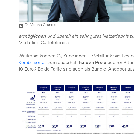
Dr. Verena Grundke
ermöglichen
und überall ein sehr gutes Netzerlebnis zu
Marketing O
Telefónica.
2
Weiterhin können O
Kund:innen - Mobilfunk wie Festnet
2
Kombi-Vorteil
zum dauerhaft
halben Preis
buchen.
Jun
4
10 Euro.
Beide Tarife sind auch als Bundle-Angebot au
5