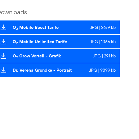
Downloads
O
Mobile Boost Tarife
JPG | 2679 kb
2
O
Mobile Unlimited Tarife
JPG | 1366 kb
2
O
Grow Vorteil - Grafik
JPG | 291 kb
2
Dr. Verena Grundke - Portrait
JPG | 9899 kb