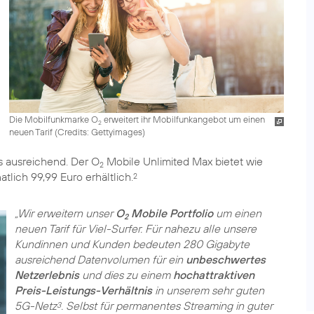
Die Mobilfunkmarke O
erweitert ihr Mobilfunkangebot um einen
2
neuen Tarif (
Credits: Gettyimages
)
s ausreichend. Der O
Mobile Unlimited Max bietet wie
2
lich 99,99 Euro erhältlich.
2
„Wir erweitern unser
O
Mobile Portfolio
um einen
2
neuen Tarif für Viel-Surfer. Für nahezu alle unsere
Kundinnen und Kunden bedeuten 280 Gigabyte
ausreichend Datenvolumen für ein
unbeschwertes
Netzerlebnis
und dies zu einem
hochattraktiven
Preis-Leistungs-Verhältnis
in unserem sehr guten
5G-Netz
. Selbst für permanentes Streaming in guter
3