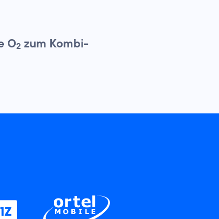
e O
zum Kombi-
2