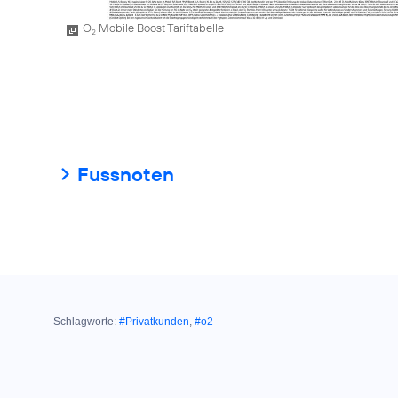
O
Mobile Boost Tariftabelle
2
Fussnoten
Schlagworte:
#Privatkunden
,
#o2