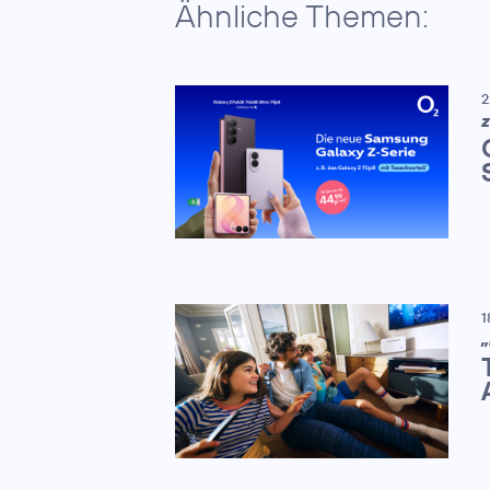
Ähnliche Themen:
2
Z
1
„