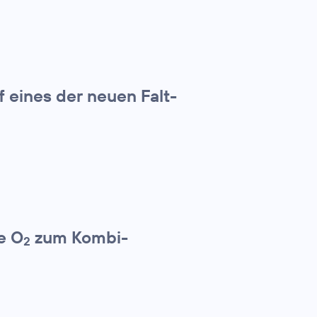
f eines der neuen Falt-
e O
zum Kombi-
2