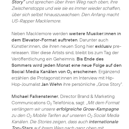
Story“
und sprechen über ihren Weg nach oben, ihre
Zwischenstopps und wie sie es immer wieder schaffen,
über sich selbst hinauszuwachsen. Den Anfang macht
US-Rapper Macklemore.
Neben Macklemore werden
weitere Musiker:innen in
dem Elevator-Format auftreten
. Darunter auch
Künstler:innen, die ihren neuen Song hier
exklusiv
pre-
releasen. Wer diese Artists sind, bleibt bis zum Tag der
Veröffentlichung ein Geheimnis.
Bis Ende des
Sommers wird jeden Monat eine neue Folge auf den
Social Media Kanälen von O
erscheinen
. Ergänzend
2
erzählen die Protagonist:innen im Interview mit Hip-
Hop-Journalist
Jan Wehn
ihre persönliche „Grow Story“.
Michael Falkensteiner
, Director Brand & Marketing
Communications O
Telefónica, sagt:
„Mit dem Format
2
verlängern wir unsere
erfolgreiche Grow-Kampagne
zu den O
Mobile Tarifen auf unseren O
Social Media
2
2
Kanälen. Die Stories zeigen, dass auch
internationale
Top-Stars
auf ihrem Weg nach ganz oben mit