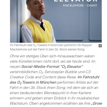
Im Fahrstuhl des O
Towers in München performt US-Rapper
2
Macklemore auf der Fahrt in den 36. Stock seinen Song
Ohne ein stetiges Über-sich-hinauswachsen wären
viele Künstler:innen nicht dort, wo sie heute sind. Im
neuen
Social-Media-Format "O
Elevator"
2
versinnbildlichen O
, Serviceplan Bubble und C3
2
Creative Code and Content diese Reise.
Im Fahrstuhl
des O
Towers in München
performen Artists auf der
2
Fahrt in den 36. Stock ihren Song, mit dem sie sich an
einen bedeutenden Wendepunkt in ihrer Karriere
erinnern und geben einen Einblick in ihr musikalisches
Wachstum. Oben angekommen erzählen sie ihre
„Grow