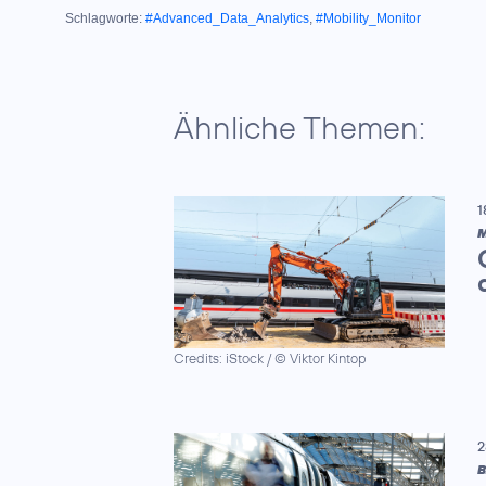
Schlagworte:
#Advanced_Data_Analytics
,
#Mobility_Monitor
Ähnliche Themen:
1
M
Credits: iStock / © Viktor Kintop
2
B