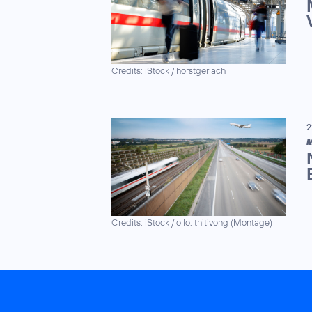
Credits: iStock / horstgerlach
2
M
Credits: iStock / ollo, thitivong (Montage)