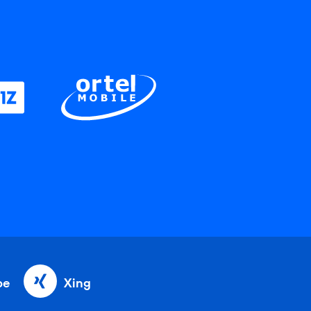
be
Xing