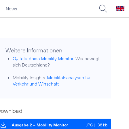
News
Weitere Informationen
O
Telefónica Mobility Monitor
: Wie bewegt
2
sich Deutschland?
Mobility Insights:
Mobilitätsanalysen für
Verkehr und Wirtschaft
Download
Ausgabe 2 – Mobility Monitor
JPG | 138 kb