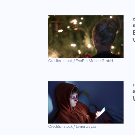
1
S
Credits: istock / EyeEm Mobile GmbH
1
D
Credits: istock / Javier Zayaz