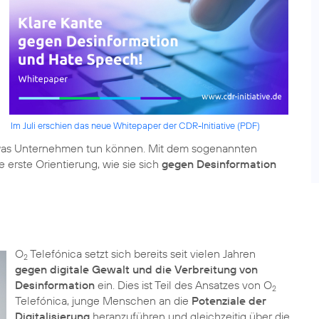
Im Juli erschien das neue Whitepaper der CDR-Initiative (PDF)
 was Unternehmen tun können. Mit dem sogenannten
erste Orientierung, wie sie sich
gegen Desinformation
O
Telefónica setzt sich bereits seit vielen Jahren
2
gegen digitale Gewalt und die Verbreitung von
Desinformation
ein. Dies ist Teil des Ansatzes von O
2
Telefónica, junge Menschen an die
Potenziale der
Digitalisierung
heranzuführen und gleichzeitig über die