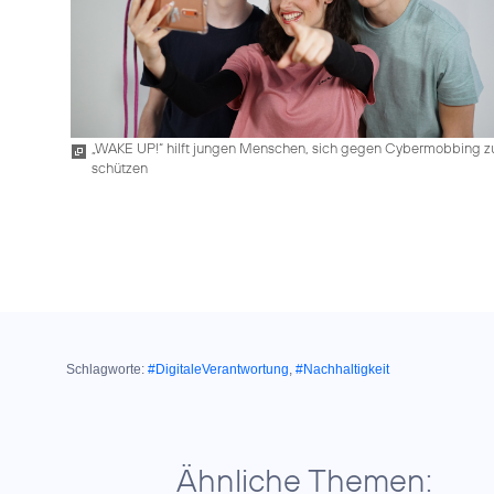
„WAKE UP!“ hilft jungen Menschen, sich gegen Cybermobbing z
schützen
Schlagworte:
#DigitaleVerantwortung
,
#Nachhaltigkeit
Ähnliche Themen: