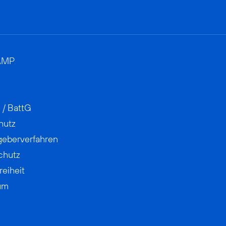
AMP
 / BattG
hutz
geberverfahren
chutz
reiheit
um