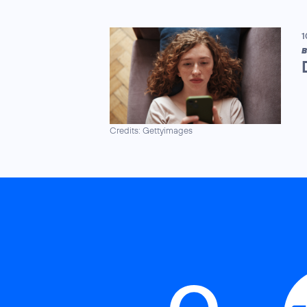
1
B
Credits: Gettyimages