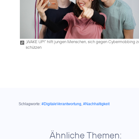
„WAKE UP!“ hilft jungen Menschen, sich gegen Cybermobbing z
schützen
Schlagworte:
#DigitaleVerantwortung
,
#Nachhaltigkeit
Ähnliche Themen: