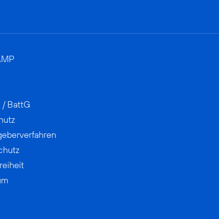
AMP
 / BattG
hutz
geberverfahren
chutz
reiheit
um