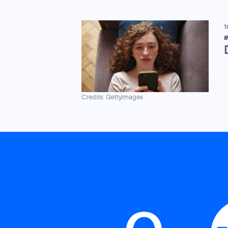
1
B
Credits: Gettyimages