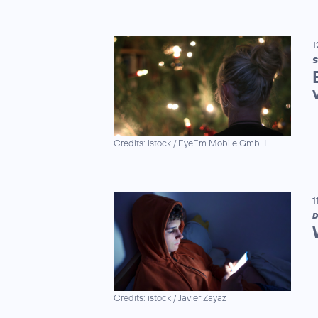
1
S
Credits: istock / EyeEm Mobile GmbH
1
D
Credits: istock / Javier Zayaz