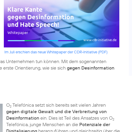
Im Juli erschien das neue Whitepaper der CDR-Initiative (PDF)
 was Unternehmen tun können. Mit dem sogenannten
erste Orientierung, wie sie sich
gegen Desinformation
O
Telefónica setzt sich bereits seit vielen Jahren
2
gegen digitale Gewalt und die Verbreitung von
Desinformation
ein. Dies ist Teil des Ansatzes von O
2
Telefónica, junge Menschen an die
Potenziale der
Digitalisierung
heranzuführen und gleichzeitig über die