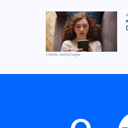
1
B
Credits: Gettyimages