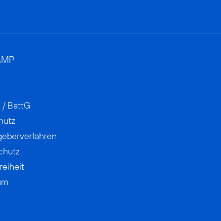
AMP
 / BattG
hutz
geberverfahren
chutz
reiheit
um