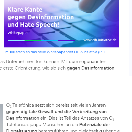
Im Juli erschien das neue Whitepaper der CDR-Initiative (PDF)
 was Unternehmen tun können. Mit dem sogenannten
erste Orientierung, wie sie sich
gegen Desinformation
O
Telefónica setzt sich bereits seit vielen Jahren
2
gegen digitale Gewalt und die Verbreitung von
Desinformation
ein. Dies ist Teil des Ansatzes von O
2
Telefónica, junge Menschen an die
Potenziale der
Digitalisierung
heranzuführen und gleichzeitig über die