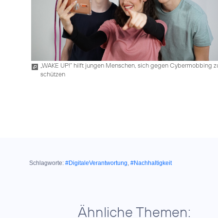
„WAKE UP!“ hilft jungen Menschen, sich gegen Cybermobbing z
schützen
Schlagworte:
#DigitaleVerantwortung
,
#Nachhaltigkeit
Ähnliche Themen: