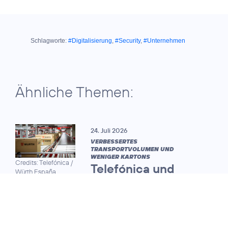
Schlagworte:
#Digitalisierung
,
#Security
,
#Unternehmen
Ähnliche Themen:
24. Juli 2026
VERBESSERTES
TRANSPORTVOLUMEN UND
WENIGER KARTONS
Credits: Telefónica /
Telefónica und
Würth España
Würth optimieren
mit
Quantencomputing
die Logistik