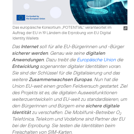
Das europäische Konsortium „POTENTIAL“ verantwortet im
Auftrag der EU in 19 Ländern die Erprobung von EU Digital
Identity Wallets
Das
Internet
soll für alle EU-Bürgerinnen und -Bürger
sicherer werden
. Genau wie seine
digitalen
Anwendungen
. Dazu treibt die
Europäische Union
die
Entwicklung
sogenannter digitaler Identitäten voran.
Sie sind der Schlüssel für die Digitalisierung und das
weitere
Zusammenwachsen Europas
. Nun hat die
Union EU-weit einen großen Feldversuch gestartet. Ziel
des Projekts ist es, die digitalen Ausweisfunktionen
weiterzuentwickeln und EU-weit zu standardisieren, um
den Bürgerinnen und Bürgern eine
sichere digitale
Identität
zu verschaffen. Die Mobilfunk-Betreiber O
2
Telefónica, Telekom und Vodafone sind Partner der EU
bei der Erprobung. Sie testen die Identitäten beim
Freischalten von SIM-Karten.