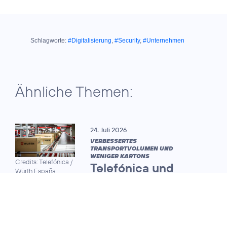
Schlagworte:
#Digitalisierung
,
#Security
,
#Unternehmen
Ähnliche Themen:
24. Juli 2026
VERBESSERTES
TRANSPORTVOLUMEN UND
WENIGER KARTONS
Credits: Telefónica /
Telefónica und
Würth España
Würth optimieren
mit
Quantencomputing
die Logistik