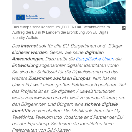
Das europäische Konsortium „POTENTIAL“ verantwortet im
Auftrag der EU in 19 Ländern die Erprobung von EU Digital
Identity Wallets
Das
Internet
soll für alle EU-Bürgerinnen und -Bürger
sicherer werden
. Genau wie seine
digitalen
Anwendungen
. Dazu treibt die
Europäische Union
die
Entwicklung
sogenannter digitaler Identitäten voran.
Sie sind der Schlüssel für die Digitalisierung und das
weitere
Zusammenwachsen Europas
. Nun hat die
Union EU-weit einen großen Feldversuch gestartet. Ziel
des Projekts ist es, die digitalen Ausweisfunktionen
weiterzuentwickeln und EU-weit zu standardisieren, um
den Bürgerinnen und Bürgern eine
sichere digitale
Identität
zu verschaffen. Die Mobilfunk-Betreiber O
2
Telefónica, Telekom und Vodafone sind Partner der EU
bei der Erprobung. Sie testen die Identitäten beim
Freischalten von SIM-Karten.