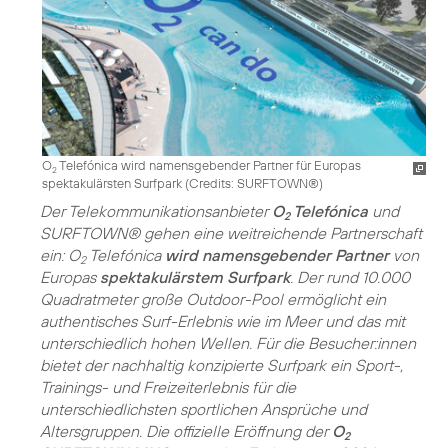
O
Telefónica wird namensgebender Partner für Europas
2
spektakulärsten Surfpark (
Credits: SURFTOWN®
)
Der Telekommunikationsanbieter
O
Telefónica
und
2
SURFTOWN® gehen eine weitreichende Partnerschaft
ein: O
Telefónica
wird namensgebender Partner
von
2
Europas
spektakulärstem Surfpark
. Der rund 10.000
Quadratmeter große Outdoor-Pool ermöglicht ein
authentisches Surf-Erlebnis wie im Meer und das mit
unterschiedlich hohen Wellen. Für die Besucher:innen
bietet der nachhaltig konzipierte Surfpark ein Sport-,
Trainings- und Freizeiterlebnis für die
unterschiedlichsten sportlichen Ansprüche und
Altersgruppen. Die offizielle Eröffnung der
O
2