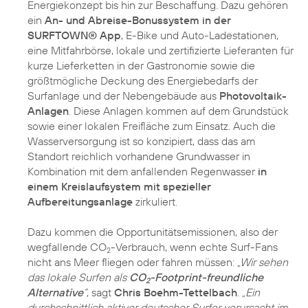
Energiekonzept bis hin zur Beschaffung. Dazu gehören
ein
An- und Abreise-Bonussystem in der
SURFTOWN® App
, E-Bike und Auto-Ladestationen,
eine Mitfahrbörse, lokale und zertifizierte Lieferanten für
kurze Lieferketten in der Gastronomie sowie die
größtmögliche Deckung des Energiebedarfs der
Surfanlage und der Nebengebäude aus
Photovoltaik-
Anlagen
. Diese Anlagen kommen auf dem Grundstück
sowie einer lokalen Freifläche zum Einsatz. Auch die
Wasserversorgung ist so konzipiert, dass das am
Standort reichlich vorhandene Grundwasser in
Kombination mit dem anfallenden Regenwasser
in
einem Kreislaufsystem mit spezieller
Aufbereitungsanlage
zirkuliert.
Dazu kommen die Opportunitätsemissionen, also der
wegfallende CO
-Verbrauch, wenn echte Surf-Fans
2
nicht ans Meer fliegen oder fahren müssen:
„Wir sehen
das lokale Surfen als
CO
-Footprint-freundliche
2
Alternative
“
, sagt
Chris Boehm-Tettelbach
.
„Ein
durchschnittlich aktiver deutscher Surfer verursacht im