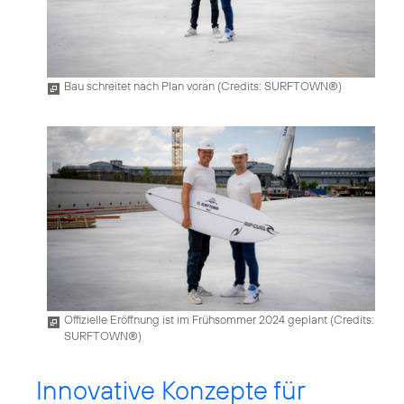
Bau schreitet nach Plan voran (
Credits: SURFTOWN®
)
Offizielle Eröffnung ist im Frühsommer 2024 geplant (
Credits:
SURFTOWN®
)
Innovative Konzepte für