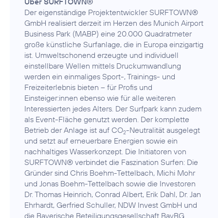
Über SURFTOWN®
Der eigenständige Projektentwickler SURFTOWN®
GmbH realisiert derzeit im Herzen des Munich Airport
Business Park (MABP) eine 20.000 Quadratmeter
große künstliche Surfanlage, die in Europa einzigartig
ist. Umweltschonend erzeugte und individuell
einstellbare Wellen mittels Druckumwandlung
werden ein einmaliges Sport-, Trainings- und
Freizeiterlebnis bieten – für Profis und
Einsteiger:innen ebenso wie für alle weiteren
Interessierten jedes Alters. Der Surfpark kann zudem
als Event-Fläche genutzt werden. Der komplette
Betrieb der Anlage ist auf CO
-Neutralität ausgelegt
2
und setzt auf erneuerbare Energien sowie ein
nachhaltiges Wasserkonzept. Die Initiatoren von
SURFTOWN® verbindet die Faszination Surfen: Die
Gründer sind Chris Boehm-Tettelbach, Michi Mohr
und Jonas Boehm-Tettelbach sowie die Investoren
Dr. Thomas Heinrich, Conrad Albert, Erik Dahl, Dr. Jan
Ehrhardt, Gerfried Schuller, NDW Invest GmbH und
die Bayerische Beteiligungsgesellschaft BayBG.