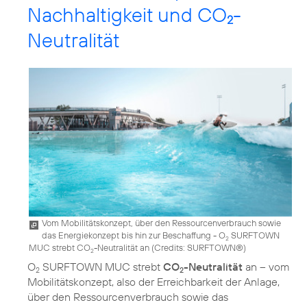
Nachhaltigkeit und CO
-
2
Neutralität
Vom Mobilitätskonzept, über den Ressourcenverbrauch sowie
das Energiekonzept bis hin zur Beschaffung - O
SURFTOWN
2
MUC strebt CO
-Neutralität an (
Credits: SURFTOWN®
)
2
O
SURFTOWN MUC strebt
CO
-Neutralität
an – vom
2
2
Mobilitätskonzept, also der Erreichbarkeit der Anlage,
über den Ressourcenverbrauch sowie das