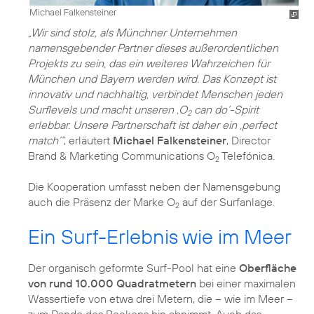
Michael Falkensteiner
„Wir sind stolz, als Münchner Unternehmen
namensgebender Partner dieses außerordentlichen
Projekts zu sein, das ein weiteres Wahrzeichen für
München und Bayern werden wird. Das Konzept ist
innovativ und nachhaltig, verbindet Menschen jeden
Surflevels und macht unseren ‚O
can do‘-Spirit
2
erlebbar. Unsere Partnerschaft ist daher ein ‚perfect
match‘“
, erläutert
Michael Falkensteiner
, Director
Brand & Marketing Communications O
Telefónica.
2
Die Kooperation umfasst neben der Namensgebung
auch die Präsenz der Marke O
auf der Surfanlage.
2
Ein Surf-Erlebnis wie im Meer
Der organisch geformte Surf-Pool hat eine
Oberfläche
von rund 10.000 Quadratmetern
bei einer maximalen
Wassertiefe von etwa drei Metern, die – wie im Meer –
zum Rande des Beckens hin abnimmt. Auch das