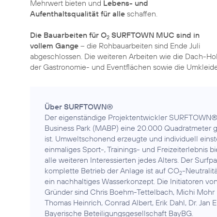
Mehrwert bieten und
Lebens- und
Aufenthaltsqualität für alle
schaffen.
Die Bauarbeiten für O
SURFTOWN MUC sind in
2
vollem Gange
– die Rohbauarbeiten sind Ende Juli
abgeschlossen. Die weiteren Arbeiten wie die Dach-Holz
der Gastronomie- und Eventflächen sowie die Umkleide
Über SURFTOWN®
Der eigenständige Projektentwickler SURFTOWN® G
Business Park (MABP) eine 20.000 Quadratmeter gro
ist. Umweltschonend erzeugte und individuell ein
einmaliges Sport-, Trainings- und Freizeiterlebnis b
alle weiteren Interessierten jedes Alters. Der Sur
komplette Betrieb der Anlage ist auf CO
-Neutralit
2
ein nachhaltiges Wasserkonzept. Die Initiatoren v
Gründer sind Chris Boehm-Tettelbach, Michi Mohr 
Thomas Heinrich, Conrad Albert, Erik Dahl, Dr. Jan
Bayerische Beteiligungsgesellschaft BayBG.