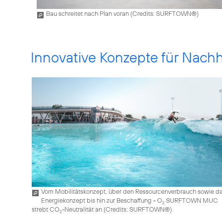
Bau schreitet nach Plan voran (
Credits: SURFTOWN®
)
Innovative Konzepte für Nachh
Vom Mobilitätskonzept, über den Ressourcenverbrauch sowie d
Energiekonzept bis hin zur Beschaffung - O
SURFTOWN MUC
2
strebt CO
-Neutralität an (
Credits: SURFTOWN®
)
2