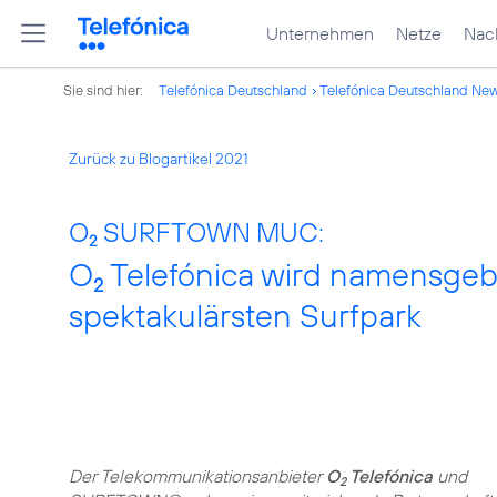
Unternehmen
Netze
Nach
Sie sind hier:
Telefónica Deutschland
Telefónica Deutschland Ne
Zurück zu Blogartikel 2021
O
SURFTOWN MUC:
2
O
Telefónica wird namensgeb
2
spektakulärsten Surfpark
Der Telekommunikationsanbieter
O
Telefónica
und
2