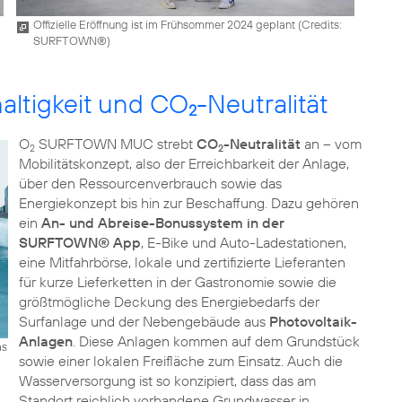
Offizielle Eröffnung ist im Frühsommer 2024 geplant (
Credits:
SURFTOWN®
)
altigkeit und CO
-Neutralität
2
O
SURFTOWN MUC strebt
CO
-Neutralität
an – vom
2
2
Mobilitätskonzept, also der Erreichbarkeit der Anlage,
über den Ressourcenverbrauch sowie das
Energiekonzept bis hin zur Beschaffung. Dazu gehören
ein
An- und Abreise-Bonussystem in der
SURFTOWN® App
, E-Bike und Auto-Ladestationen,
eine Mitfahrbörse, lokale und zertifizierte Lieferanten
für kurze Lieferketten in der Gastronomie sowie die
größtmögliche Deckung des Energiebedarfs der
Surfanlage und der Nebengebäude aus
Photovoltaik-
Anlagen
. Diese Anlagen kommen auf dem Grundstück
as
sowie einer lokalen Freifläche zum Einsatz. Auch die
Wasserversorgung ist so konzipiert, dass das am
Standort reichlich vorhandene Grundwasser in