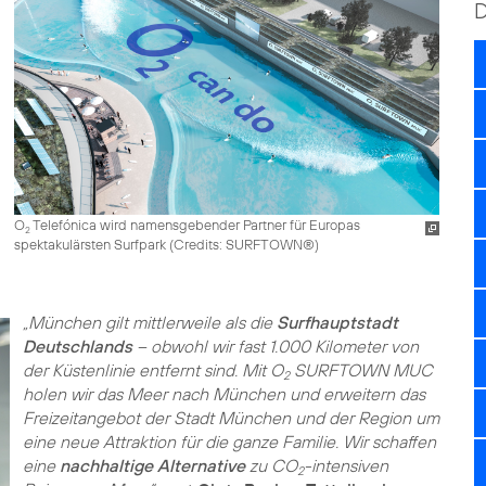
O
Telefónica wird namensgebender Partner für Europas
2
spektakulärsten Surfpark (
Credits: SURFTOWN®
)
„München gilt mittlerweile als die
Surfhauptstadt
Deutschlands
– obwohl wir fast 1.000 Kilometer von
der Küstenlinie entfernt sind. Mit O
SURFTOWN MUC
2
holen wir das Meer nach München und erweitern das
Freizeitangebot der Stadt München und der Region um
eine neue Attraktion für die ganze Familie. Wir schaffen
eine
nachhaltige Alternative
zu CO
-intensiven
2