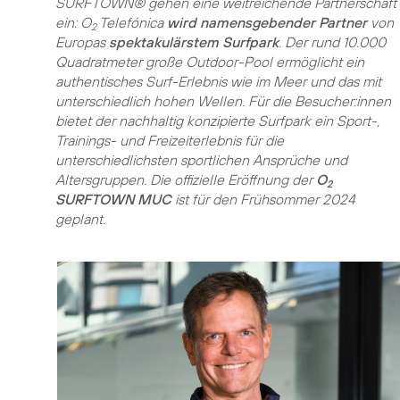
SURFTOWN® gehen eine weitreichende Partnerschaft
ein: O
Telefónica
wird namensgebender Partner
von
2
Europas
spektakulärstem Surfpark
. Der rund 10.000
Quadratmeter große Outdoor-Pool ermöglicht ein
authentisches Surf-Erlebnis wie im Meer und das mit
unterschiedlich hohen Wellen. Für die Besucher:innen
bietet der nachhaltig konzipierte Surfpark ein Sport-,
Trainings- und Freizeiterlebnis für die
unterschiedlichsten sportlichen Ansprüche und
Altersgruppen. Die offizielle Eröffnung der
O
2
SURFTOWN MUC
ist für den Frühsommer 2024
geplant.