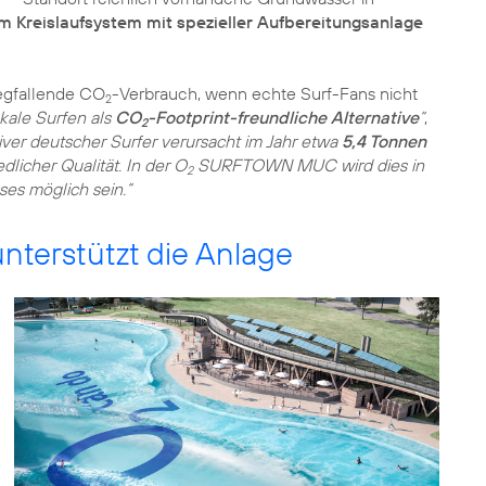
em Kreislaufsystem mit spezieller Aufbereitungsanlage
egfallende CO
-Verbrauch, wenn echte Surf-Fans nicht
2
okale Surfen als
CO
-Footprint-freundliche Alternative
“
,
2
tiver deutscher Surfer verursacht im Jahr etwa
5,4 Tonnen
licher Qualität. In der O
SURFTOWN MUC wird dies in
2
ses möglich sein.“
terstützt die Anlage