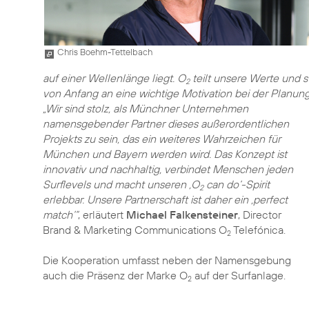
Chris Boehm-Tettelbach
auf einer Wellenlänge liegt. O
teilt unsere Werte und s
2
von Anfang an eine wichtige Motivation bei der Planung
„Wir sind stolz, als Münchner Unternehmen
namensgebender Partner dieses außerordentlichen
Projekts zu sein, das ein weiteres Wahrzeichen für
München und Bayern werden wird. Das Konzept ist
innovativ und nachhaltig, verbindet Menschen jeden
Surflevels und macht unseren ‚O
can do‘-Spirit
2
erlebbar. Unsere Partnerschaft ist daher ein ‚perfect
match‘“
, erläutert
Michael Falkensteiner
, Director
Brand & Marketing Communications O
Telefónica.
2
Die Kooperation umfasst neben der Namensgebung
auch die Präsenz der Marke O
auf der Surfanlage.
2