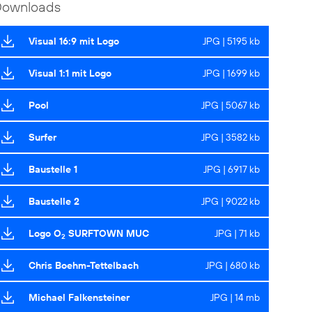
Downloads
Visual 16:9 mit Logo
JPG | 5195 kb
Visual 1:1 mit Logo
JPG | 1699 kb
Pool
JPG | 5067 kb
Surfer
JPG | 3582 kb
Baustelle 1
JPG | 6917 kb
Baustelle 2
JPG | 9022 kb
Logo O
SURFTOWN MUC
JPG | 71 kb
2
Chris Boehm-Tettelbach
JPG | 680 kb
Michael Falkensteiner
JPG | 14 mb