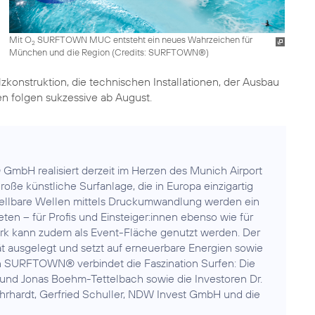
Mit O
SURFTOWN MUC entsteht ein neues Wahrzeichen für
2
München und die Region (
Credits: SURFTOWN®
)
konstruktion, die technischen Installationen, der Ausbau
n folgen sukzessive ab August.
mbH realisiert derzeit im Herzen des Munich Airport
ße künstliche Surfanlage, die in Europa einzigartig
stellbare Wellen mittels Druckumwandlung werden ein
ieten – für Profis und Einsteiger:innen ebenso wie für
fpark kann zudem als Event-Fläche genutzt werden. Der
ät ausgelegt und setzt auf erneuerbare Energien sowie
on SURFTOWN® verbindet die Faszination Surfen: Die
und Jonas Boehm-Tettelbach sowie die Investoren Dr.
 Ehrhardt, Gerfried Schuller, NDW Invest GmbH und die