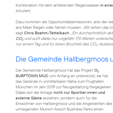
Kombination mit dem anfallenden Regenwasser
in ein
zirkuliert.
Dazu kommen die Opportunitätsemissionen, also der w
ans Meer fliegen oder fahren müssen:
„Wir sehen das l
sagt
Chris Boehm-Tettelbach
.
„Ein durchschnittlich ak
CO
und surft dabei nur ungefähr 170 Wellen unterschied
2
nur einem Tag und für einen Bruchteil des CO
-Ausstos
2
Die Gemeinde Hallbergmoos un
Die Gemeinde Hallbergmoos hat das Projekt
O
2
SURFTOWN MUC
von Anfang an unterstützt; sie hat
das Gelände in unmittelbarer Nähe zum Flughafen
München im Jahr 2019 zur Neugestaltung freigegeben.
Dabei soll die Anlage
nicht nur Sportler:innen und
externe Gäste
anziehen, sondern auch für die
Einwohner von Hallbergmoos und die Angestellten des
umliegenden Munich Airport Business Parks einen