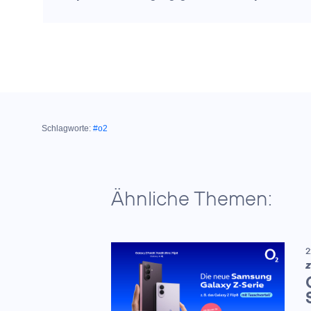
Schlagworte:
#o2
Ähnliche Themen:
2
Z