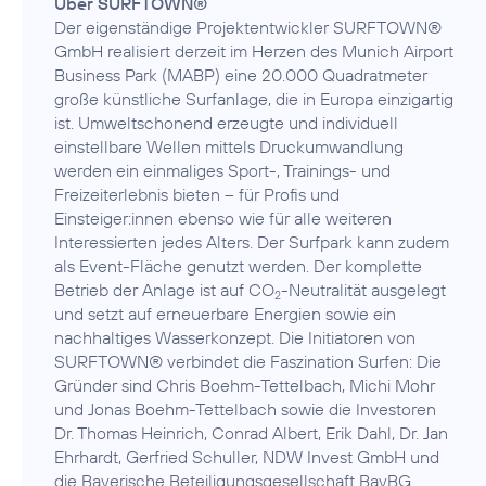
Über SURFTOWN®
Der eigenständige Projektentwickler SURFTOWN®
GmbH realisiert derzeit im Herzen des Munich Airport
Business Park (MABP) eine 20.000 Quadratmeter
große künstliche Surfanlage, die in Europa einzigartig
ist. Umweltschonend erzeugte und individuell
einstellbare Wellen mittels Druckumwandlung
werden ein einmaliges Sport-, Trainings- und
Freizeiterlebnis bieten – für Profis und
Einsteiger:innen ebenso wie für alle weiteren
Interessierten jedes Alters. Der Surfpark kann zudem
als Event-Fläche genutzt werden. Der komplette
Betrieb der Anlage ist auf CO
-Neutralität ausgelegt
2
und setzt auf erneuerbare Energien sowie ein
nachhaltiges Wasserkonzept. Die Initiatoren von
SURFTOWN® verbindet die Faszination Surfen: Die
Gründer sind Chris Boehm-Tettelbach, Michi Mohr
und Jonas Boehm-Tettelbach sowie die Investoren
Dr. Thomas Heinrich, Conrad Albert, Erik Dahl, Dr. Jan
Ehrhardt, Gerfried Schuller, NDW Invest GmbH und
die Bayerische Beteiligungsgesellschaft BayBG.