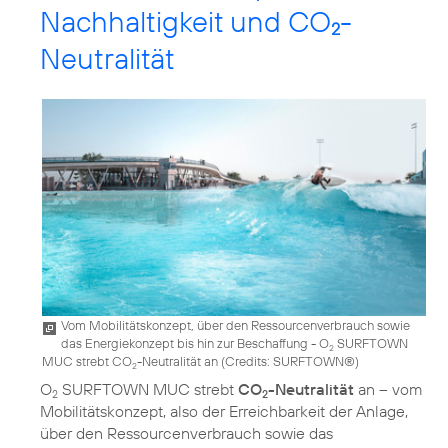
Nachhaltigkeit und CO
-
2
Neutralität
Vom Mobilitätskonzept, über den Ressourcenverbrauch sowie
das Energiekonzept bis hin zur Beschaffung - O
SURFTOWN
2
MUC strebt CO
-Neutralität an (
Credits: SURFTOWN®
)
2
O
SURFTOWN MUC strebt
CO
-Neutralität
an – vom
2
2
Mobilitätskonzept, also der Erreichbarkeit der Anlage,
über den Ressourcenverbrauch sowie das