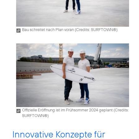
Bau schreitet nach Plan voran (
Credits: SURFTOWN®
)
Offizielle Eröffnung ist im Frühsommer 2024 geplant (
Credits:
SURFTOWN®
)
Innovative Konzepte für