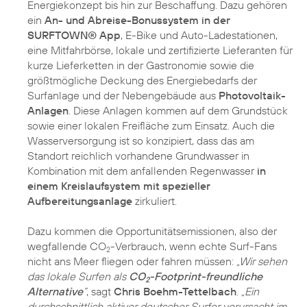
Energiekonzept bis hin zur Beschaffung. Dazu gehören
ein
An- und Abreise-Bonussystem in der
SURFTOWN® App
, E-Bike und Auto-Ladestationen,
eine Mitfahrbörse, lokale und zertifizierte Lieferanten für
kurze Lieferketten in der Gastronomie sowie die
größtmögliche Deckung des Energiebedarfs der
Surfanlage und der Nebengebäude aus
Photovoltaik-
Anlagen
. Diese Anlagen kommen auf dem Grundstück
sowie einer lokalen Freifläche zum Einsatz. Auch die
Wasserversorgung ist so konzipiert, dass das am
Standort reichlich vorhandene Grundwasser in
Kombination mit dem anfallenden Regenwasser
in
einem Kreislaufsystem mit spezieller
Aufbereitungsanlage
zirkuliert.
Dazu kommen die Opportunitätsemissionen, also der
wegfallende CO
-Verbrauch, wenn echte Surf-Fans
2
nicht ans Meer fliegen oder fahren müssen:
„Wir sehen
das lokale Surfen als
CO
-Footprint-freundliche
2
Alternative
“
, sagt
Chris Boehm-Tettelbach
.
„Ein
durchschnittlich aktiver deutscher Surfer verursacht im