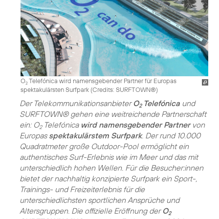
O
Telefónica wird namensgebender Partner für Europas
2
spektakulärsten Surfpark (
Credits: SURFTOWN®
)
Der Telekommunikationsanbieter
O
Telefónica
und
2
SURFTOWN® gehen eine weitreichende Partnerschaft
ein: O
Telefónica
wird namensgebender Partner
von
2
Europas
spektakulärstem Surfpark
. Der rund 10.000
Quadratmeter große Outdoor-Pool ermöglicht ein
authentisches Surf-Erlebnis wie im Meer und das mit
unterschiedlich hohen Wellen. Für die Besucher:innen
bietet der nachhaltig konzipierte Surfpark ein Sport-,
Trainings- und Freizeiterlebnis für die
unterschiedlichsten sportlichen Ansprüche und
Altersgruppen. Die offizielle Eröffnung der
O
2