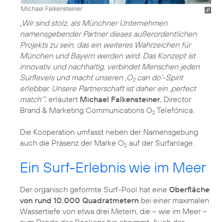
Michael Falkensteiner
„Wir sind stolz, als Münchner Unternehmen
namensgebender Partner dieses außerordentlichen
Projekts zu sein, das ein weiteres Wahrzeichen für
München und Bayern werden wird. Das Konzept ist
innovativ und nachhaltig, verbindet Menschen jeden
Surflevels und macht unseren ‚O
can do‘-Spirit
2
erlebbar. Unsere Partnerschaft ist daher ein ‚perfect
match‘“
, erläutert
Michael Falkensteiner
, Director
Brand & Marketing Communications O
Telefónica.
2
Die Kooperation umfasst neben der Namensgebung
auch die Präsenz der Marke O
auf der Surfanlage.
2
Ein Surf-Erlebnis wie im Meer
Der organisch geformte Surf-Pool hat eine
Oberfläche
von rund 10.000 Quadratmetern
bei einer maximalen
Wassertiefe von etwa drei Metern, die – wie im Meer –
zum Rande des Beckens hin abnimmt. Auch das