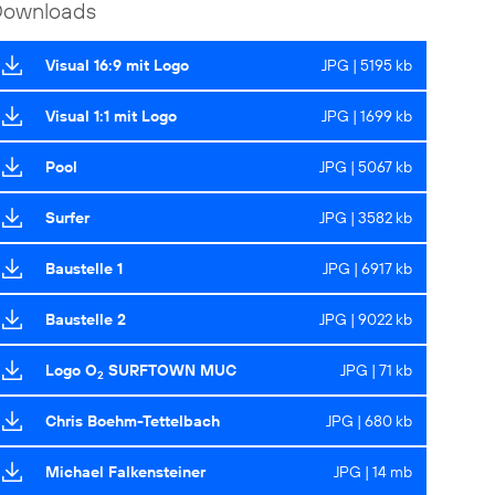
Downloads
Visual 16:9 mit Logo
JPG | 5195 kb
Visual 1:1 mit Logo
JPG | 1699 kb
Pool
JPG | 5067 kb
Surfer
JPG | 3582 kb
Baustelle 1
JPG | 6917 kb
Baustelle 2
JPG | 9022 kb
Logo O
SURFTOWN MUC
JPG | 71 kb
2
Chris Boehm-Tettelbach
JPG | 680 kb
Michael Falkensteiner
JPG | 14 mb