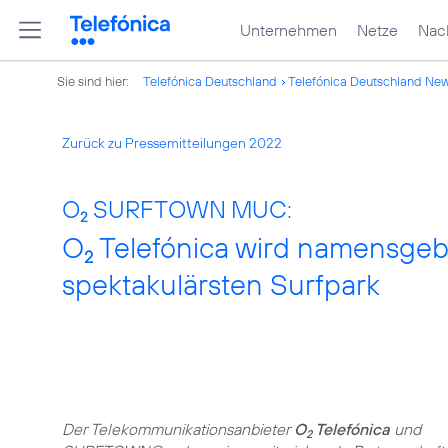
Unternehmen
Netze
Nach
Sie sind hier:
Telefónica Deutschland
Telefónica Deutschland Ne
Zurück zu Pressemitteilungen 2022
O
SURFTOWN MUC:
2
O
Telefónica wird namensgeb
2
spektakulärsten Surfpark
Der Telekommunikationsanbieter
O
Telefónica
und
2