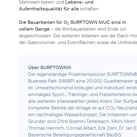
Mehrwert bieten und
Lebens- und
Aufenthaltsqualität für alle
schaffen.
Die Bauarbeiten für O
SURFTOWN MUC sind in
2
vollem Gange
– die Rohbauarbeiten sind Ende Juli
abgeschlossen. Die weiteren Arbeiten wie die Dach-Holz
der Gastronomie- und Eventflächen sowie die Umkleide
Über SURFTOWN®
Der eigenständige Projektentwickler SURFTOWN® G
Business Park (MABP) eine 20.000 Quadratmeter gro
ist. Umweltschonend erzeugte und individuell ein
einmaliges Sport-, Trainings- und Freizeiterlebnis b
alle weiteren Interessierten jedes Alters. Der Sur
komplette Betrieb der Anlage ist auf CO
-Neutralit
2
ein nachhaltiges Wasserkonzept. Die Initiatoren v
Gründer sind Chris Boehm-Tettelbach, Michi Mohr 
Thomas Heinrich, Conrad Albert, Erik Dahl, Dr. Jan
Bayerische Beteiligungsgesellschaft BayBG.