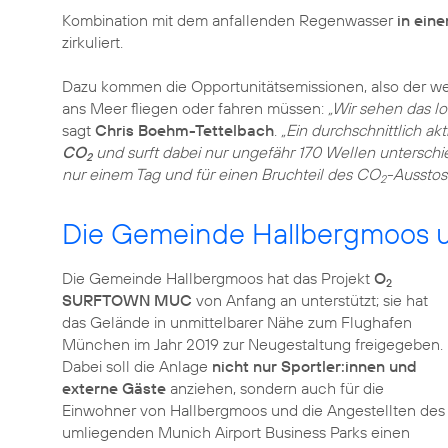
Kombination mit dem anfallenden Regenwasser
in ein
zirkuliert.
Dazu kommen die Opportunitätsemissionen, also der w
ans Meer fliegen oder fahren müssen:
„Wir sehen das l
sagt
Chris Boehm-Tettelbach
.
„Ein durchschnittlich ak
CO
und surft dabei nur ungefähr 170 Wellen unterschied
2
nur einem Tag und für einen Bruchteil des CO
-Ausstos
2
Die Gemeinde Hallbergmoos un
Die Gemeinde Hallbergmoos hat das Projekt
O
2
SURFTOWN MUC
von Anfang an unterstützt; sie hat
das Gelände in unmittelbarer Nähe zum Flughafen
München im Jahr 2019 zur Neugestaltung freigegeben.
Dabei soll die Anlage
nicht nur Sportler:innen und
externe Gäste
anziehen, sondern auch für die
Einwohner von Hallbergmoos und die Angestellten des
umliegenden Munich Airport Business Parks einen