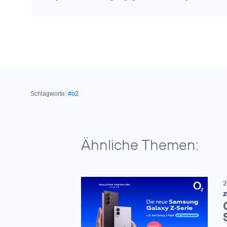
Schlagworte:
#o2
Ähnliche Themen:
2
Z