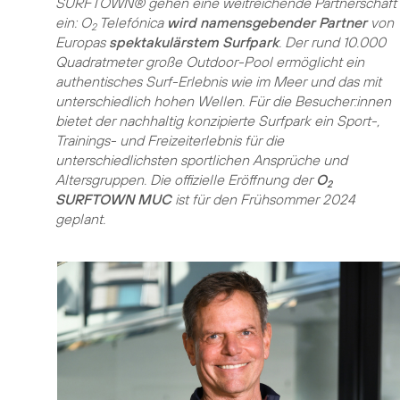
SURFTOWN® gehen eine weitreichende Partnerschaft
ein: O
Telefónica
wird namensgebender Partner
von
2
Europas
spektakulärstem Surfpark
. Der rund 10.000
Quadratmeter große Outdoor-Pool ermöglicht ein
authentisches Surf-Erlebnis wie im Meer und das mit
unterschiedlich hohen Wellen. Für die Besucher:innen
bietet der nachhaltig konzipierte Surfpark ein Sport-,
Trainings- und Freizeiterlebnis für die
unterschiedlichsten sportlichen Ansprüche und
Altersgruppen. Die offizielle Eröffnung der
O
2
SURFTOWN MUC
ist für den Frühsommer 2024
geplant.