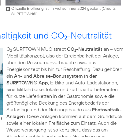
Offizielle Eröffnung ist im Frühsommer 2024 geplant (
Credits:
SURFTOWN®
)
altigkeit und CO
-Neutralität
2
O
SURFTOWN MUC strebt
CO
-Neutralität
an – vom
2
2
Mobilitätskonzept, also der Erreichbarkeit der Anlage,
über den Ressourcenverbrauch sowie das
Energiekonzept bis hin zur Beschaffung. Dazu gehören
ein
An- und Abreise-Bonussystem in der
SURFTOWN® App
, E-Bike und Auto-Ladestationen,
eine Mitfahrbörse, lokale und zertifizierte Lieferanten
für kurze Lieferketten in der Gastronomie sowie die
größtmögliche Deckung des Energiebedarfs der
Surfanlage und der Nebengebäude aus
Photovoltaik-
Anlagen
. Diese Anlagen kommen auf dem Grundstück
as
sowie einer lokalen Freifläche zum Einsatz. Auch die
Wasserversorgung ist so konzipiert, dass das am
Standort reichlich vorhandene Grundwasser in