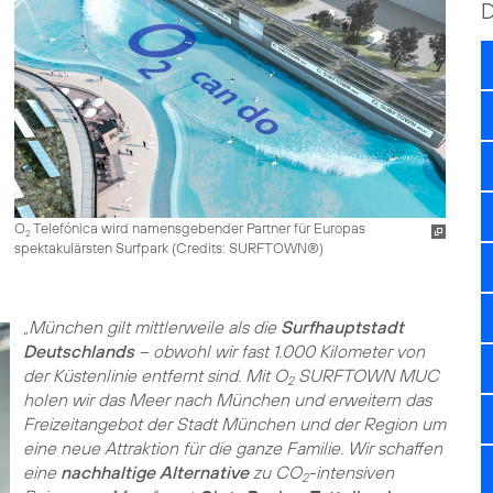
O
Telefónica wird namensgebender Partner für Europas
2
spektakulärsten Surfpark (
Credits: SURFTOWN®
)
„München gilt mittlerweile als die
Surfhauptstadt
Deutschlands
– obwohl wir fast 1.000 Kilometer von
der Küstenlinie entfernt sind. Mit O
SURFTOWN MUC
2
holen wir das Meer nach München und erweitern das
Freizeitangebot der Stadt München und der Region um
eine neue Attraktion für die ganze Familie. Wir schaffen
eine
nachhaltige Alternative
zu CO
-intensiven
2