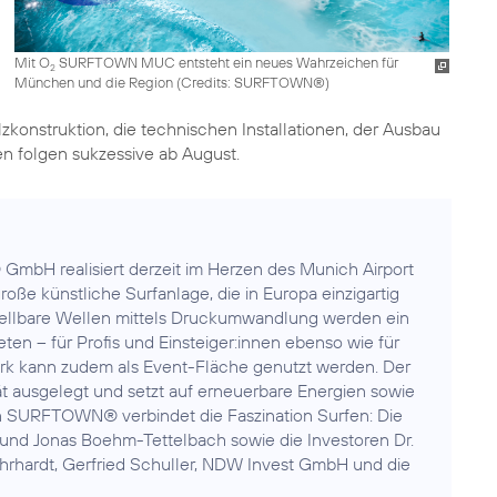
Mit O
SURFTOWN MUC entsteht ein neues Wahrzeichen für
2
München und die Region (
Credits: SURFTOWN®
)
konstruktion, die technischen Installationen, der Ausbau
n folgen sukzessive ab August.
mbH realisiert derzeit im Herzen des Munich Airport
ße künstliche Surfanlage, die in Europa einzigartig
stellbare Wellen mittels Druckumwandlung werden ein
ieten – für Profis und Einsteiger:innen ebenso wie für
fpark kann zudem als Event-Fläche genutzt werden. Der
ät ausgelegt und setzt auf erneuerbare Energien sowie
on SURFTOWN® verbindet die Faszination Surfen: Die
und Jonas Boehm-Tettelbach sowie die Investoren Dr.
 Ehrhardt, Gerfried Schuller, NDW Invest GmbH und die