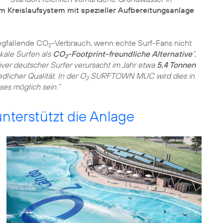
em Kreislaufsystem mit spezieller Aufbereitungsanlage
egfallende CO
-Verbrauch, wenn echte Surf-Fans nicht
2
okale Surfen als
CO
-Footprint-freundliche Alternative
“
,
2
tiver deutscher Surfer verursacht im Jahr etwa
5,4 Tonnen
licher Qualität. In der O
SURFTOWN MUC wird dies in
2
ses möglich sein.“
terstützt die Anlage