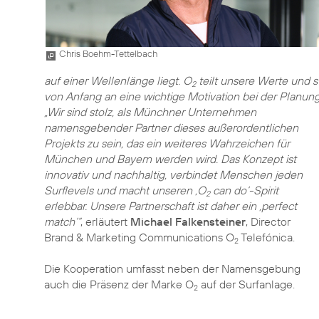
Chris Boehm-Tettelbach
auf einer Wellenlänge liegt. O
teilt unsere Werte und s
2
von Anfang an eine wichtige Motivation bei der Planung
„Wir sind stolz, als Münchner Unternehmen
namensgebender Partner dieses außerordentlichen
Projekts zu sein, das ein weiteres Wahrzeichen für
München und Bayern werden wird. Das Konzept ist
innovativ und nachhaltig, verbindet Menschen jeden
Surflevels und macht unseren ‚O
can do‘-Spirit
2
erlebbar. Unsere Partnerschaft ist daher ein ‚perfect
match‘“
, erläutert
Michael Falkensteiner
, Director
Brand & Marketing Communications O
Telefónica.
2
Die Kooperation umfasst neben der Namensgebung
auch die Präsenz der Marke O
auf der Surfanlage.
2