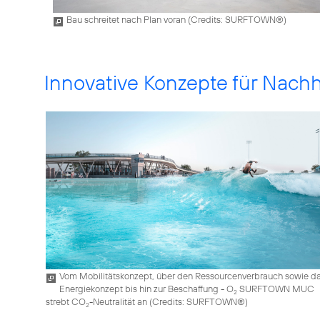
Bau schreitet nach Plan voran (
Credits: SURFTOWN®
)
Innovative Konzepte für Nachh
Vom Mobilitätskonzept, über den Ressourcenverbrauch sowie d
Energiekonzept bis hin zur Beschaffung - O
SURFTOWN MUC
2
strebt CO
-Neutralität an (
Credits: SURFTOWN®
)
2