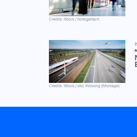
Credits: iStock / horstgerlach
2
M
Credits: iStock / ollo, thitivong (Montage)