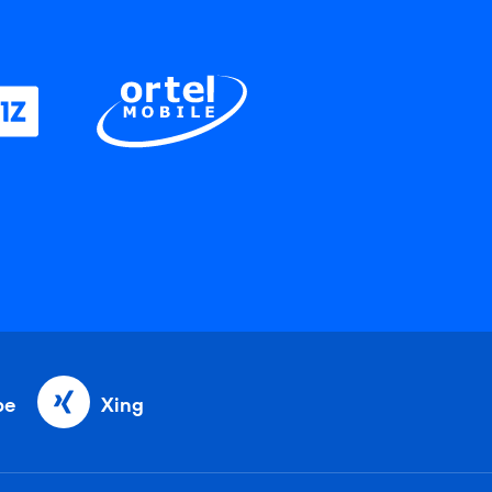
be
Xing