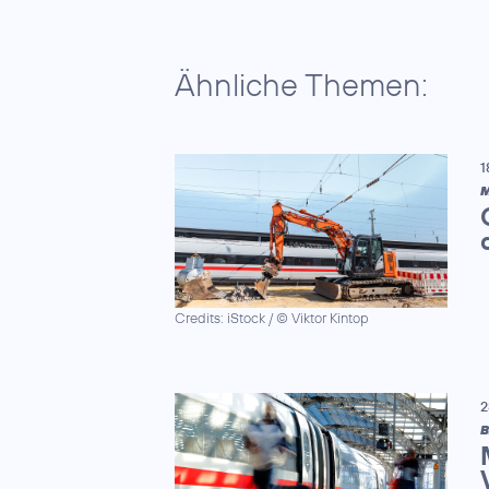
Ähnliche Themen:
1
M
Credits: iStock / © Viktor Kintop
2
B