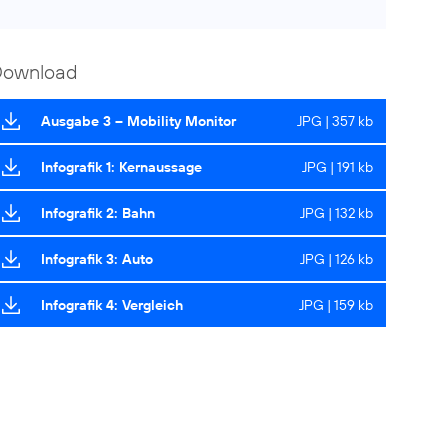
Download
Ausgabe 3 – Mobility Monitor
JPG | 357 kb
Infografik 1: Kernaussage
JPG | 191 kb
Infografik 2: Bahn
JPG | 132 kb
Infografik 3: Auto
JPG | 126 kb
Infografik 4: Vergleich
JPG | 159 kb