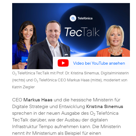
Video bei YouTube ansehen
O
Telefónica TecTalk mit Prof. Dr. Kristina Sinemus, Digitalministerin
2
(rechts) und O
Telefónica CEO Markus Haas (mitte), moderiert von
2
Katrin Ziegler
CEO
Markus Haas
und die hessische Ministerin für
Digitale Strategie und Entwicklung
Kristina Sinemus
sprechen in der neuen Ausgabe des O
Telefónica
2
TecTalk darüber, wie der Ausbau der digitalen
Infrastruktur Tempo aufnehmen kann. Die Ministerin
nennt ihr Ministerium als Beispiel für einen