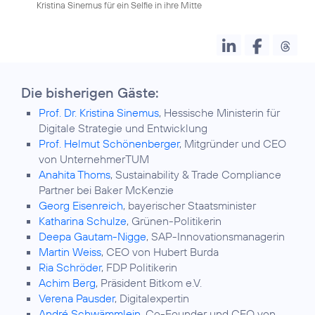
Kristina Sinemus für ein Selfie in ihre Mitte
Die bisherigen Gäste:
Prof. Dr. Kristina Sinemus
, Hessische Ministerin für
Digitale Strategie und Entwicklung
Prof. Helmut Schönenberger
, Mitgründer und CEO
von UnternehmerTUM
Anahita Thoms
, Sustainability & Trade Compliance
Partner bei Baker McKenzie
Georg Eisenreich
, bayerischer Staatsminister
Katharina Schulze
, Grünen-Politikerin
Deepa Gautam-Nigge
, SAP-Innovationsmanagerin
Martin Weiss
, CEO von Hubert Burda
Ria Schröder
, FDP Politikerin
Achim Berg
, Präsident Bitkom e.V.
Verena Pausder
, Digitalexpertin
André Schwämmlein
, Co-Founder und CEO von