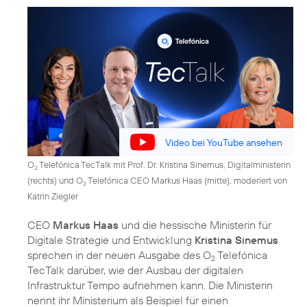
Video bei YouTube ansehen
O
Telefónica TecTalk mit Prof. Dr. Kristina Sinemus, Digitalministerin
2
(rechts) und O
Telefónica CEO Markus Haas (mitte), moderiert von
2
Katrin Ziegler
CEO
Markus Haas
und die hessische Ministerin für
Digitale Strategie und Entwicklung
Kristina Sinemus
sprechen in der neuen Ausgabe des O
Telefónica
2
TecTalk darüber, wie der Ausbau der digitalen
Infrastruktur Tempo aufnehmen kann. Die Ministerin
nennt ihr Ministerium als Beispiel für einen