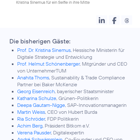
Kristina Sinemus für ein Selfie in ihre Mitte
Die bisherigen Gäste:
Prof. Dr. Kristina Sinemus
, Hessische Ministerin für
Digitale Strategie und Entwicklung
Prof. Helmut Schönenberger
, Mitgründer und CEO
von UnternehmerTUM
Anahita Thoms
, Sustainability & Trade Compliance
Partner bei Baker McKenzie
Georg Eisenreich
, bayerischer Staatsminister
Katharina Schulze
, Grünen-Politikerin
Deepa Gautam-Nigge
, SAP-Innovationsmanagerin
Martin Weiss
, CEO von Hubert Burda
Ria Schröder
, FDP Politikerin
Achim Berg
, Präsident Bitkom e.V.
Verena Pausder
, Digitalexpertin
André Schwämmlein
, Co-Founder und CEO von