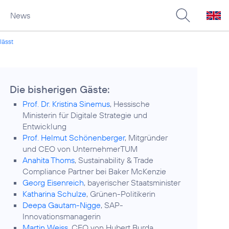
News
lässt
Die bisherigen Gäste:
Prof. Dr. Kristina Sinemus
, Hessische
Ministerin für Digitale Strategie und
Entwicklung
Prof. Helmut Schönenberger
, Mitgründer
und CEO von UnternehmerTUM
Anahita Thoms
, Sustainability & Trade
Compliance Partner bei Baker McKenzie
Georg Eisenreich
, bayerischer Staatsminister
Katharina Schulze
, Grünen-Politikerin
Deepa Gautam-Nigge
, SAP-
Innovationsmanagerin
Martin Weiss
, CEO von Hubert Burda