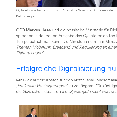
O
Telefónica TecTalk mit Prof. Dr. Kristina Sinemus, Digitalministeri
2
Katrin Ziegler
CEO
Markus Haas
und die hessische Ministerin für Di
sprechen in der neuen Ausgabe des O
Telefónica TecTa
2
Tempo aufnehmen kann. Die Ministerin nennt ihr Minister
Themen Mobilfunk, Breitband und Regulierung an einer St
Zielerreichung“
.
Erfolgreiche Digitalisierung n
Mit Blick auf die Kosten für den Netzausbau plädiert
Ma
„irrationale Versteigerungen“
zu verlängern. Für künftig
die Gewissheit, dass sich die
„Spielregeln nicht während