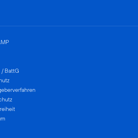
AMP
 / BattG
hutz
geberverfahren
chutz
reiheit
um