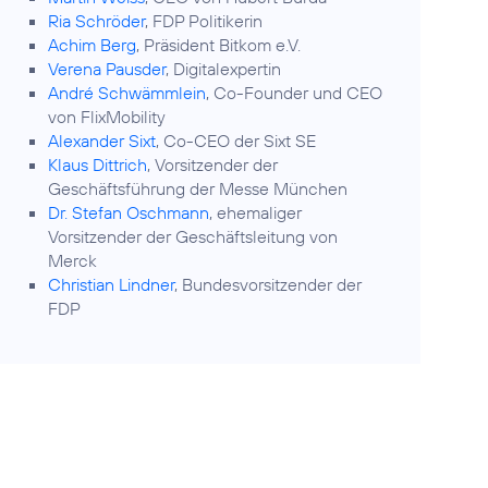
Ria Schröder
, FDP Politikerin
Achim Berg
, Präsident Bitkom e.V.
Verena Pausder
, Digitalexpertin
André Schwämmlein
, Co-Founder und CEO
von FlixMobility
Alexander Sixt
, Co-CEO der Sixt SE
Klaus Dittrich
, Vorsitzender der
Geschäftsführung der Messe München
Dr. Stefan Oschmann
, ehemaliger
Vorsitzender der Geschäftsleitung von
Merck
Christian Lindner
, Bundesvorsitzender der
FDP