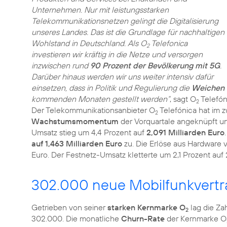
Unternehmen. Nur mit leistungsstarken
Telekommunikationsnetzen gelingt die Digitalisierung
unseres Landes. Das ist die Grundlage für nachhaltigen
Wohlstand in Deutschland. Als O
Telefonica
2
investieren wir kräftig in die Netze und versorgen
inzwischen rund
90 Prozent der Bevölkerung mit 5G
.
Darüber hinaus werden wir uns weiter intensiv dafür
einsetzen, dass in Politik und Regulierung die
Weichen f
kommenden Monaten gestellt werden“
, sagt O
Telefó
2
Der Telekommunikationsanbieter O
Telefónica hat im 
2
Wachstumsmomentum
der Vorquartale angeknüpft und
Umsatz stieg um 4,4 Prozent auf
2,091 Milliarden Euro
auf 1,463 Milliarden Euro
zu. Die Erlöse aus Hardware 
Euro. Der Festnetz-Umsatz kletterte um 2,1 Prozent auf 
302.000 neue Mobilfunkvertr
Getrieben von seiner
starken Kernmarke O
lag die Za
2
302.000. Die monatliche
Churn-Rate
der Kernmarke O