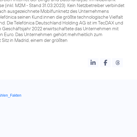
e (inkl. M2M - Stand 31.03.2023). Kein Netzbetreiber verbindet
lfach ausgezeichnete Mobilfunknetz des Unternehmens
lefónica seinen Kund:innen die größte technologische Vielfalt
and. Die Telefónica Deutschland Holding AG ist im TecDAX und
 Im Geschäftsjahr 2022 erwirtschaftete das Unternehmen mit
rden Euro. Das Unternehmen gehört mehrheitlich zum
Sitz in Madrid, einem der größten
ahlen_Fakten