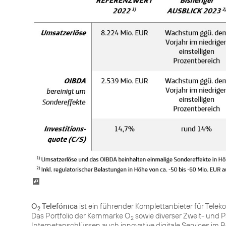
O
Telefónica
ist ein führender Komplettanbieter für Tele
2
Das Portfolio der Kernmarke O
sowie diverser Zweit- und 
2
Internetanschlüssen auch innovative digitale Services im 