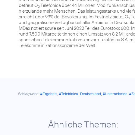
betreut O
Telefónica über 44 Millionen Mobilfunkanschlüss
2
hierzulande mehr Menschen. Das leistungsstarke und vie
erreicht über 99% der Bevölkerung. Im Festnetz bietet O
Te
2
und geografische Verfügbarkeit aller Anbieter in Deutschl
MDax notiert sowie seit Juni 2022 Teil des Eurostoxx 600.
rund 7.500 Mitarbeiter:innen einen Umsatz von 8,2 Millia
spanischen Telekommunikationskonzern Telefónica S.A. mit 
Telekommunikationskonzerne der Welt.
Schlagworte:
#Ergebnis
,
#Telefónica_Deutschland
,
#Unternehmen
,
#Z
Ähnliche Themen: