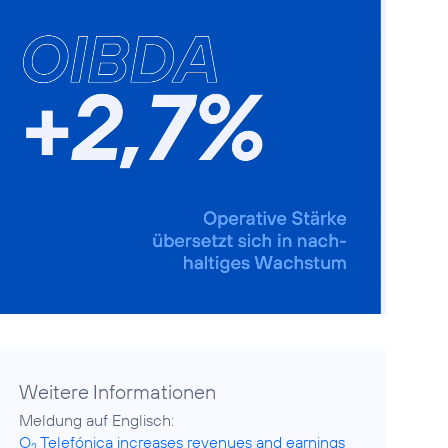
Weitere Informationen
O
Telefónica increases revenues and earnings
2