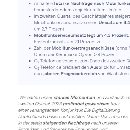
Anhaltend
starke Nachfrage nach Mobilfunks
herausforderndem konjunkturellem Umfeld
Im zweiten Quartal des Geschäftsjahres steige
Mobilfunkserviceumsatz seinen
Umsatz um 4,4
um 2,7 Prozent
Mobilfunkserviceumsatz legt um 4,3 Prozent
,
Festnetzumsatz um 2,1 Prozent zu
Zahl der
Mobilfunkvertragsanschlüsse
(ohne
Churn der Kernmarke O
von 0,8 Prozent
2
O
Telefonica versorgt zum Ende des zweiten Q
2
O
Telefónica präzisiert den
Ausblick
für Umsatz
2
den „
oberen Prognosebereich
von Wachstum im
„Wir halten unser
starkes Momentum
und sind auch im
zweiten Quartal 2023
profitabel gewachsen
trotz
einer verlangsamten Konjunktur. Die Digitalisierung
Deutschlands basiert auf mobilen Daten. Das sehen wir
in der stetig
steigenden Nachfrage
nach unseren
Produkten und Services bei Endkunden und