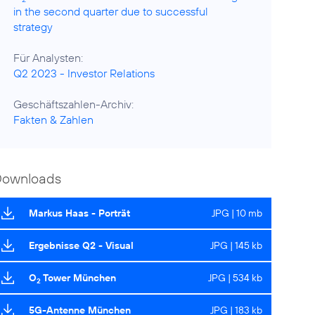
in the second quarter due to successful
strategy
Q2 2023 - Investor Relations
Fakten & Zahlen
Downloads
Markus Haas - Porträt
JPG | 10 mb
Ergebnisse Q2 - Visual
JPG | 145 kb
O
Tower München
JPG | 534 kb
2
5G-Antenne München
JPG | 183 kb