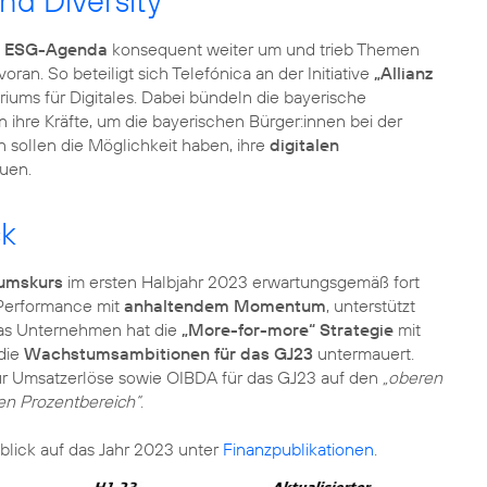
und Diversity
e
ESG-Agenda
konsequent weiter um und trieb Themen
voran. So beteiligt sich Telefónica an der Initiative
„Allianz
iums für Digitales. Dabei bündeln die bayerische
 ihre Kräfte, um die bayerischen Bürger:innen bei der
n sollen die Möglichkeit haben, ihre
digitalen
uen.
ck
umskurs
im ersten Halbjahr 2023 erwartungsgemäß fort
 Performance mit
anhaltendem Momentum
, unterstützt
Das Unternehmen hat die
„More-for-more“ Strategie
mit
 die
Wachstumsambitionen für das GJ23
untermauert.
für Umsatzerlöse sowie OIBDA für das GJ23 auf den
„oberen
en Prozentbereich“
.
blick auf das Jahr 2023 unter
Finanzpublikationen
.