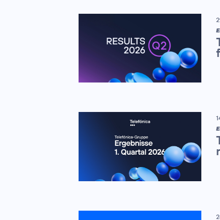
2
E
1
E
2