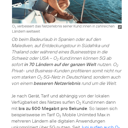
O
verbessert das Netzerlebnis seiner Kund:innen in zahlreichen
2
Ländern weltweit
Ob beim Badeurlaub in Spanien oder auf den
Malediven, auf Entdeckungstour in Südafrika und
Thailand oder während eines Businesstrips in die
Schweiz oder USA – O
Kund:innen können 5G ab
2
sofort
in 70 Ländern auf der ganzen Welt
nutzen. O
2
Privat- und Business-Kunden profitieren somit nicht nur
vom starken O
5G-Netz in Deutschland, sondern auch
2
von einem
besseren Netzerlebnis
rund um die Welt.
Je nach Gerät, Tarif und abhängig von der lokalen
Verfügbarkeit des Netzes surfen O
Kund:innen dann
2
mit
bis zu 500 Megabit pro Sekunde
. So lassen sich
beispielsweise im Tarif O
Mobile Unlimited Max in
2
mehreren Ländern alle digitalen Anwendungen
unkompliziert über 5G nutzen. Seit
Juni surfen auch O