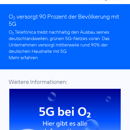
O
versorgt 90 Prozent der Bevölkerung mit
2
5G
O
Telefónica treibt nachhaltig den Ausbau seines
2
deutschlandweiten, grünen 5G-Netzes voran. Das
Unternehmen versorgt mittlerweile rund 90% der
Mehr erfahren
Weitere Informationen: