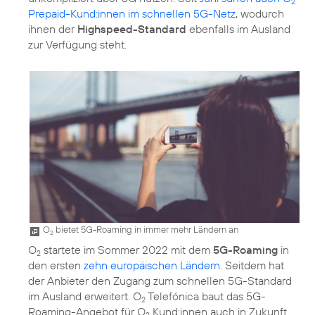
2
Prepaid-Kund:innen im schnellen 5G-Netz
, wodurch
ihnen der
Highspeed-Standard
ebenfalls im Ausland
zur Verfügung steht.
O
bietet 5G-Roaming in immer mehr Ländern an
2
O
startete im Sommer 2022 mit dem
5G-Roaming
in
2
den ersten
zehn europäischen Ländern
. Seitdem hat
der Anbieter den Zugang zum schnellen 5G-Standard
im Ausland erweitert. O
Telefónica baut das 5G-
2
Roaming-Angebot für O
Kund:innen auch in Zukunft