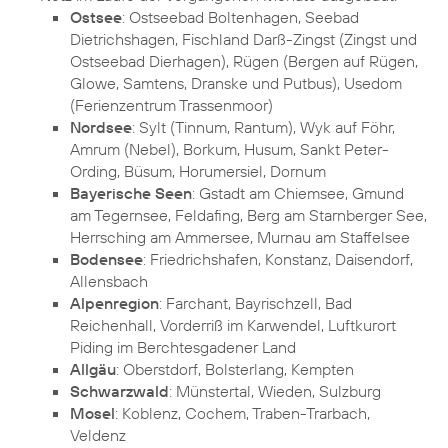
Ostsee
: Ostseebad Boltenhagen, Seebad
Dietrichshagen, Fischland Darß-Zingst (Zingst und
Ostseebad Dierhagen), Rügen (Bergen auf Rügen,
Glowe, Samtens, Dranske und Putbus), Usedom
(Ferienzentrum Trassenmoor)
Nordsee
: Sylt (Tinnum, Rantum), Wyk auf Föhr,
Amrum (Nebel), Borkum, Husum, Sankt Peter-
Ording, Büsum, Horumersiel, Dornum
Bayerische Seen
: Gstadt am Chiemsee, Gmund
am Tegernsee, Feldafing, Berg am Starnberger See,
Herrsching am Ammersee, Murnau am Staffelsee
Bodensee
: Friedrichshafen, Konstanz, Daisendorf,
Allensbach
Alpenregion
: Farchant, Bayrischzell, Bad
Reichenhall, Vorderriß im Karwendel, Luftkurort
Piding im Berchtesgadener Land
Allgäu
: Oberstdorf, Bolsterlang, Kempten
Schwarzwald
: Münstertal, Wieden, Sulzburg
Mosel
: Koblenz, Cochem, Traben-Trarbach,
Veldenz