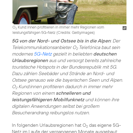
O
Kund:innen profitieren in immer mehr Regionen vom
2
leistungsfähigen 5G-Netz (
Credits: Gettyimages
)
5G von der Nord- und Ostsee bis in die Alpen
: Der
Telekommunikationsanbieter O
Telefónica baut sein
2
modernes
5G-Netz
gezielt in beliebten
deutschen
Urlaubsregionen
aus und versorgt bereits zahlreiche
touristische Hotspots in der Bundesrepublik mit 5G.
Dazu zählen Seebäder und Strände an Nord- und
Ostsee genauso wie die bayerischen Seen und Alpen.
O
Kund:innen profitieren dadurch in immer mehr
2
Regionen von einem
schnelleren und
leistungsfähigeren Mobilfunknetz
und können ihre
digitalen Anwendungen selbst bei großem
Besucherandrang reibungslos nutzen.
In folgenden Urlaubsregionen hat O
das eigene 5G-
2