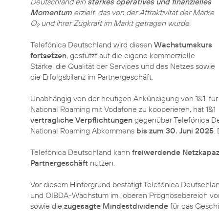
Deutschland ein
starkes operatives und finanzielles
Momentum
erzielt, das von der Attraktivität der Marke
O
und ihrer Zugkraft im Markt getragen wurde.
2
Telefónica Deutschland wird diesen
Wachstumskurs
fortsetzen
, gestützt auf die eigene kommerzielle
Stärke, die Qualität der Services und des Netzes sowie
die Erfolgsbilanz im Partnergeschäft.
Unabhängig von der heutigen Ankündigung von 1&1, für
National Roaming mit Vodafone zu kooperieren, hat 1&1
vertragliche Verpflichtungen
gegenüber Telefónica 
National Roaming Abkommens
bis zum 30. Juni 2025
.
Telefónica Deutschland kann
freiwerdende Netzkapaz
Partnergeschäft
nutzen.
Vor diesem Hintergrund bestätigt Telefónica Deutschla
und OIBDA-Wachstum im „oberen Prognosebereich von 
sowie die
zugesagte Mindestdividende
für das Geschä