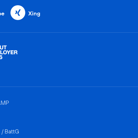
be
Xing
AMP
 / BattG