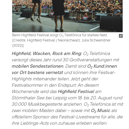
Beim Highfield Festival sorgt O
Telefónica für starkes Netz
2
(
Credits: Highfield Festival / Neonschwarz, Julia Schwendner
(2022)
)
Highfield, Wacken, Rock am Ring:
O
Telefónica
2
versorgt dieses Jahr rund 30 Großveranstaltungen mit
mobilen Sendestationen
. Damit sind
O
Kund:innen
2
vor Ort bestens vernetzt
und können ihre Festival-
Highlights miteinander teilen. Jetzt geht der
Festivalsommer in den Endspurt: An diesem
Wochenende wird das
Highfield Festival
am
Störmthaler See bei Leipzig vom 18. bis 20. August rund
30.000 Musikbegeisterte anziehen. O
Telefónica ist mit
2
zwei mobilen Masten dabei – sowie mit
O
Music
als
2
offiziellem Sponsor des Festival-Livestreams für alle, die
ihre Lieblings-Acts von zuhause erleben wollen.