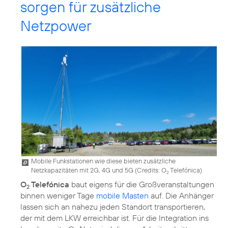
sorgen für zusätzliche
Netzpower
Mobile Funkstationen wie diese bieten zusätzliche
Netzkapazitäten mit 2G, 4G und 5G (
Credits: O
Telefónica
)
2
O
Telefónica
baut eigens für die Großveranstaltungen
2
binnen weniger Tage
mobile Masten
auf. Die Anhänger
lassen sich an nahezu jeden Standort transportieren,
der mit dem LKW erreichbar ist. Für die Integration ins