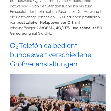
bundesweite O
Netz sind diverse Arbeitsschritte
2
notwendig – von der Standortsuche bis hin zum
Einspielen der technischen Paramater. Der Aufwand für
die Festivaltage lohnt sich. O
Kund:innen profitieren
2
von z
usätzlicher Netzpower vor Ort
, mit
leistungfähiger
2G/GSM-, 4G/LTE- und schneller 5G
Versorgung
auf 3,6 GHz.
O
Telefónica bedient
2
bundesweit verschiedene
Großveranstaltungen