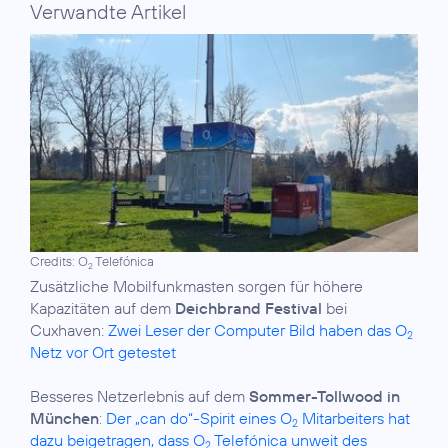
Verwandte Artikel
Credits: O
Telefónica
2
Zusätzliche Mobilfunkmasten sorgen für höhere
Kapazitäten auf dem
Deichbrand Festival
bei
Cuxhaven:
Zwei Leser der Computer Bild haben das O
2
Netz vor Ort getestet
Besseres Netzerlebnis auf dem
Sommer-Tollwood in
München
:
Der „can do“-Spirit eines O
Mitarbeiters hat
2
dazu beigetragen, dass O
Telefónica unweit des
2