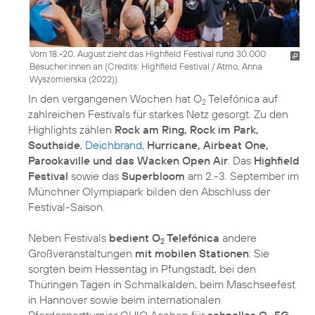
Vom 18.-20. August zieht das Highfield Festival rund 30.000
Besucher:innen an (
Credits: Highfield Festival / Atmo, Anna
Wyszomierska (2022)
)
In den vergangenen Wochen hat O
Telefónica auf
2
zahlreichen Festivals für starkes Netz gesorgt. Zu den
Highlights zählen
Rock am Ring, Rock im Park,
Southside
,
Deichbrand
,
Hurricane, Airbeat One,
Parookaville und das Wacken Open Air
. Das
Highfield
Festival
sowie das
Superbloom
am 2.-3. September im
Münchner Olympiapark bilden den Abschluss der
Festival-Saison.
Neben Festivals
bedient O
Telefónica
andere
2
Großveranstaltungen
mit mobilen Stationen
: Sie
sorgten beim Hessentag in Pfungstadt, bei den
Thüringen Tagen in Schmalkalden, beim Maschseefest
in Hannover sowie beim internationalen
Pferdesportturnier CHIO Aachen für
schnelles O
5G-