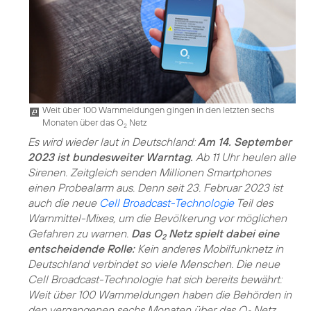
Weit über 100 Warnmeldungen gingen in den letzten sechs
Monaten über das O
Netz
2
Es wird wieder laut in Deutschland:
Am 14. September
2023 ist bundesweiter Warntag.
Ab 11 Uhr heulen alle
Sirenen. Zeitgleich senden Millionen Smartphones
einen Probealarm aus. Denn seit 23. Februar 2023 ist
auch die neue
Cell Broadcast-Technologie
Teil des
Warnmittel-Mixes, um die Bevölkerung vor möglichen
Gefahren zu warnen.
Das O
Netz spielt dabei eine
2
entscheidende Rolle:
Kein anderes Mobilfunknetz in
Deutschland verbindet so viele Menschen. Die neue
Cell Broadcast-Technologie hat sich bereits bewährt:
Weit über 100 Warnmeldungen haben die Behörden in
den vergangenen sechs Monaten über das O
Netz