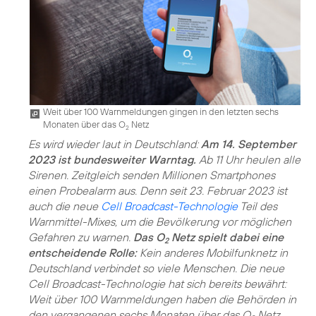
Weit über 100 Warnmeldungen gingen in den letzten sechs
Monaten über das O
Netz
2
Es wird wieder laut in Deutschland:
Am 14. September
2023 ist bundesweiter Warntag.
Ab 11 Uhr heulen alle
Sirenen. Zeitgleich senden Millionen Smartphones
einen Probealarm aus. Denn seit 23. Februar 2023 ist
auch die neue
Cell Broadcast-Technologie
Teil des
Warnmittel-Mixes, um die Bevölkerung vor möglichen
Gefahren zu warnen.
Das O
Netz spielt dabei eine
2
entscheidende Rolle:
Kein anderes Mobilfunknetz in
Deutschland verbindet so viele Menschen. Die neue
Cell Broadcast-Technologie hat sich bereits bewährt:
Weit über 100 Warnmeldungen haben die Behörden in
den vergangenen sechs Monaten über das O
Netz