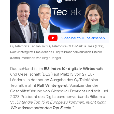
Video bei YouTube ansehen
O
Telefónica TecTalk mit O
Telefónica CEO Markus Haas (links),
2
2
Ralf Wintergerst Präsident des Digitalbranchenverbands Bitkom
(Mitte), moderiert von Birgit Dengel
Deutschland ist im
EU-Index für digitale Wirtschaft
und Gesellschaft (DESI) auf Platz 13 von 27 EU-
Ländern. In der neuen Ausgabe des O
Telefónica
2
TecTalk mahnt
Ralf Wintergerst
, Vorsitzender der
Geschäftsführung von Giesecke+Devrient und seit Juni
2023 Präsident des Digitalbanchenverbands Bitkom e.
V.:
„Unter die Top 10 in Europa zu kommen, reicht nicht.
Wir müssen unter den Top 5 sein
.“