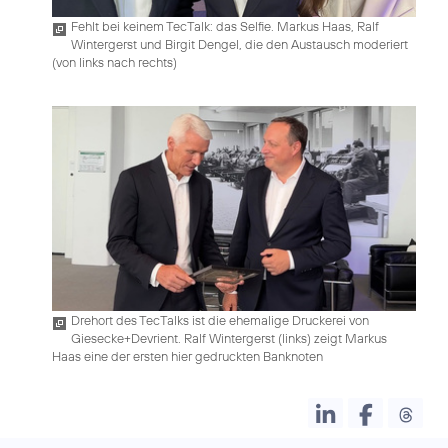
Fehlt bei keinem TecTalk: das Selfie. Markus Haas, Ralf
Wintergerst und Birgit Dengel, die den Austausch moderiert
(von links nach rechts)
Drehort des TecTalks ist die ehemalige Druckerei von
Giesecke+Devrient. Ralf Wintergerst (links) zeigt Markus
Haas eine der ersten hier gedruckten Banknoten