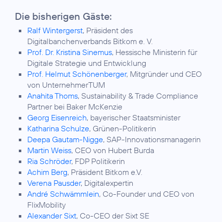
Die bisherigen Gäste:
Ralf Wintergerst
, Präsident des
Digitalbanchenverbands Bitkom e. V.
Prof. Dr. Kristina Sinemus
, Hessische Ministerin für
Digitale Strategie und Entwicklung
Prof. Helmut Schönenberger
, Mitgründer und CEO
von UnternehmerTUM
Anahita Thoms
, Sustainability & Trade Compliance
Partner bei Baker McKenzie
Georg Eisenreich
, bayerischer Staatsminister
Katharina Schulze
, Grünen-Politikerin
Deepa Gautam-Nigge
, SAP-Innovationsmanagerin
Martin Weiss
, CEO von Hubert Burda
Ria Schröder
, FDP Politikerin
Achim Berg
, Präsident Bitkom e.V.
Verena Pausder
, Digitalexpertin
André Schwämmlein
, Co-Founder und CEO von
FlixMobility
Alexander Sixt
, Co-CEO der Sixt SE