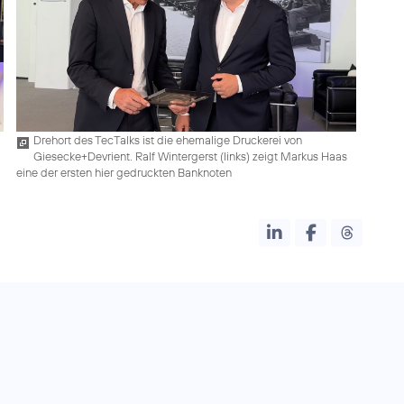
Drehort des TecTalks ist die ehemalige Druckerei von
Giesecke+Devrient. Ralf Wintergerst (links) zeigt Markus Haas
eine der ersten hier gedruckten Banknoten