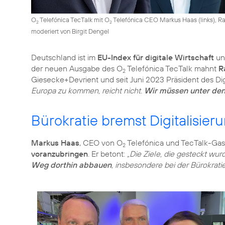
O
Telefónica TecTalk mit O
Telefónica CEO Markus Haas (links), Ra
2
2
moderiert von Birgit Dengel
Deutschland ist im
EU-Index für digitale Wirtschaft
und
der neuen Ausgabe des O
Telefónica TecTalk mahnt
R
2
Giesecke+Devrient und seit Juni 2023 Präsident des Di
Europa zu kommen, reicht nicht.
Wir müssen unter den
Bürokratie bremst Digitalisier
Markus Haas
, CEO von O
Telefónica und TecTalk-Gastg
2
voranzubringen
. Er betont:
„Die Ziele, die gesteckt wur
Weg dorthin abbauen
, insbesondere bei der Bürokratie