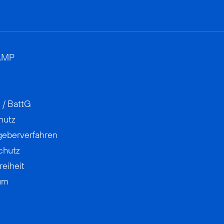
AMP
 / BattG
hutz
geberverfahren
chutz
reiheit
um