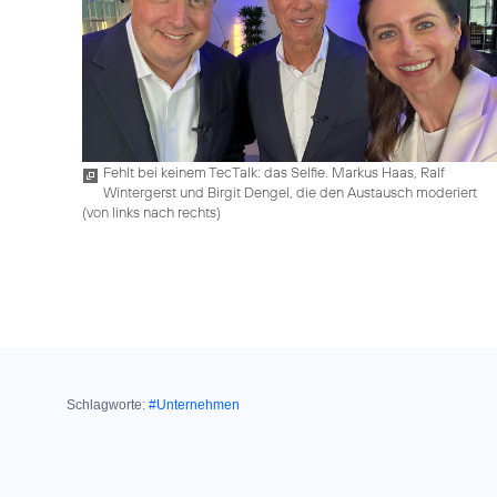
Fehlt bei keinem TecTalk: das Selfie. Markus Haas, Ralf
Wintergerst und Birgit Dengel, die den Austausch moderiert
(von links nach rechts)
Schlagworte:
#Unternehmen