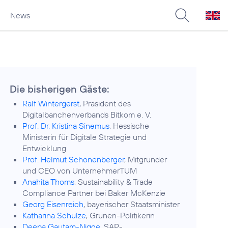
News
Die bisherigen Gäste:
Ralf Wintergerst
, Präsident des
Digitalbanchenverbands Bitkom e. V.
Prof. Dr. Kristina Sinemus
, Hessische
Ministerin für Digitale Strategie und
Entwicklung
Prof. Helmut Schönenberger
, Mitgründer
und CEO von UnternehmerTUM
Anahita Thoms
, Sustainability & Trade
Compliance Partner bei Baker McKenzie
Georg Eisenreich
, bayerischer Staatsminister
Katharina Schulze
, Grünen-Politikerin
Deepa Gautam-Nigge
, SAP-