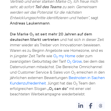
Vertrieb und einer starken Marke O
. Ich freue mich
2
sehr, ab sofort
Teil des Teams
zu sein. Gemeinsam
werden wir das Potenzial für die nächsten
Entwicklungsschritte identifizieren und heben“,
sagt
Andreas Laukenmann
.
Die Marke O
ist seit mehr 20 Jahren auf dem
2
deutschen Markt vertreten
und hat sich in dieser Zeit
immer wieder als Treiber von Innovationen bewiesen.
Waren es zu Beginn Angebote wie Homezone, sind es
in jüngster Zeit Tarife wie
O
my Home
oder zum
2
zwanzigsten Geburtstag der Tarif
O
Grow
, bei dem das
2
Datenvolumen mitwächst. Die Bereiche Omnichannel
und Customer Service & Sales von O
erreichen in den
2
jährlichen externen Bewertungen
Bestnoten in Sachen
Kundenzufriedenheit
. Jüngst hat das O
Team den
2
erfolgreichen Slogan
„O
can do“
mit einer viel
2
beachteten Werbekampagne wiederbelebt.